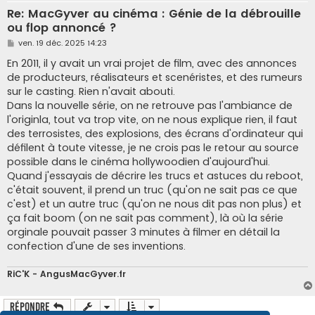
Re: MacGyver au cinéma : Génie de la débrouille
ou flop annoncé ?
M
ven. 19 déc. 2025 14:23
e
s
En 2011, il y avait un vrai projet de film, avec des annonces
s
de producteurs, réalisateurs et scenéristes, et des rumeurs
a
g
sur le casting. Rien n'avait abouti.
e
Dans la nouvelle série, on ne retrouve pas l'ambiance de
l'originla, tout va trop vite, on ne nous explique rien, il faut
des terrosistes, des explosions, des écrans d'ordinateur qui
défilent à toute vitesse, je ne crois pas le retour au source
possible dans le cinéma hollywoodien d'aujourd'hui.
Quand j'essayais de décrire les trucs et astuces du reboot,
c'était souvent, il prend un truc (qu'on ne sait pas ce que
c'est) et un autre truc (qu'on ne nous dit pas non plus) et
ça fait boom (on ne sait pas comment), là où la série
orginale pouvait passer 3 minutes à filmer en détail la
confection d'une de ses inventions.
RiC'K - AngusMacGyver.fr
Répondre