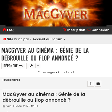
FAQ
Inscription
Connexion
Site Principal
Accueil du Forum
MacGyver au cinéma : Génie de la
débrouille ou flop annoncé ?
Répondre
2 messages • Page
1
sur
1
louiseravot
MacGyver au cinéma : Génie de la
débrouille ou flop annoncé ?
M
ven. 19 déc. 2025 12:04
e