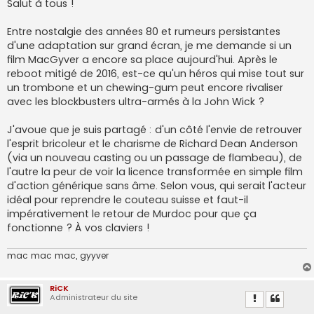
s
Salut à tous !
s
a
g
Entre nostalgie des années 80 et rumeurs persistantes
e
d'une adaptation sur grand écran, je me demande si un
film MacGyver a encore sa place aujourd'hui. Après le
reboot mitigé de 2016, est-ce qu'un héros qui mise tout sur
un trombone et un chewing-gum peut encore rivaliser
avec les blockbusters ultra-armés à la John Wick ?
J'avoue que je suis partagé : d'un côté l'envie de retrouver
l'esprit bricoleur et le charisme de Richard Dean Anderson
(via un nouveau casting ou un passage de flambeau), de
l'autre la peur de voir la licence transformée en simple film
d'action générique sans âme. Selon vous, qui serait l'acteur
idéal pour reprendre le couteau suisse et faut-il
impérativement le retour de Murdoc pour que ça
fonctionne ? À vos claviers !
mac mac mac, gyyver
RiCK
Administrateur du site