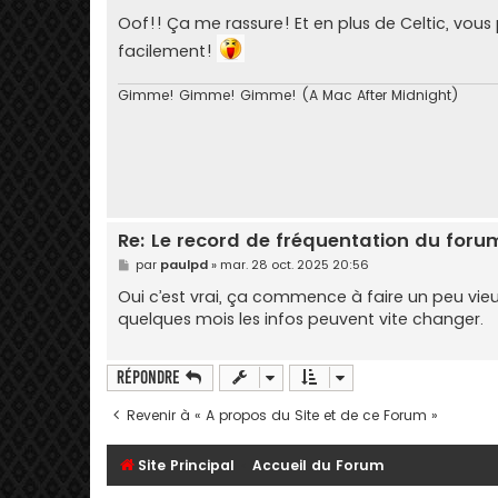
Oof!! Ça me rassure! Et en plus de Celtic, vou
facilement!
Gimme! Gimme! Gimme! (A Mac After Midnight)
Re: Le record de fréquentation du foru
M
par
paulpd
»
mar. 28 oct. 2025 20:56
e
s
Oui c’est vrai, ça commence à faire un peu vieu
s
quelques mois les infos peuvent vite changer.
a
g
e
Répondre
Revenir à « A propos du Site et de ce Forum »
Site Principal
Accueil du Forum