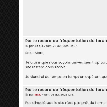
Re: Le record de fréquentation du foru
M
par
Celtic
»
sam. 26 avr. 2025 12:04
e
s
Salut Marc,
s
a
g
Je crains que nous soyons arrivés bien trop tar
e
site restera consultable.
Je viendrai de temps en temps en espérant que
Re: Le record de fréquentation du foru
M
par
RiCK
»
sam. 26 avr. 2025 12:57
e
s
Pas d’inquiétude le site n’est pas prêt de ferme
s
a