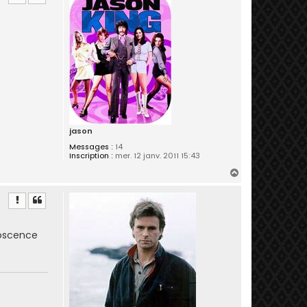
t
jason
Messages :
14
Inscription :
mer. 12 janv. 2011 15:43
H
a
u
t
abscence