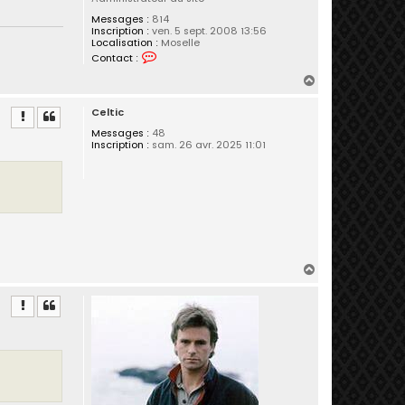
Messages :
814
Inscription :
ven. 5 sept. 2008 13:56
Localisation :
Moselle
C
Contact :
o
n
H
t
a
a
Celtic
c
u
t
t
Messages :
48
e
Inscription :
sam. 26 avr. 2025 11:01
r
R
i
C
K
H
a
u
t