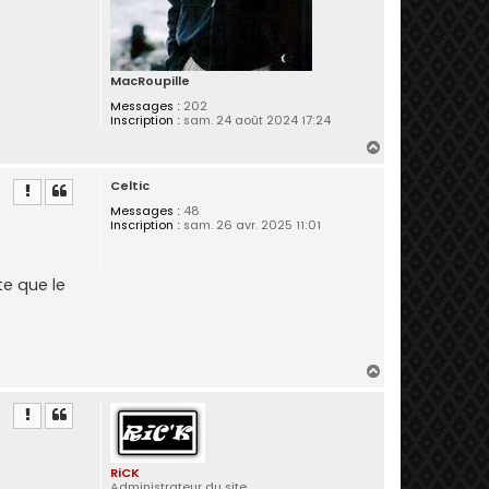
MacRoupille
Messages :
202
Inscription :
sam. 24 août 2024 17:24
H
a
Celtic
u
t
Messages :
48
Inscription :
sam. 26 avr. 2025 11:01
te que le
H
a
u
t
RiCK
Administrateur du site