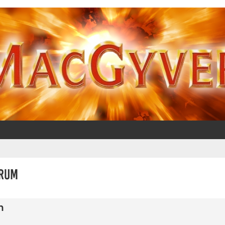
orum
m