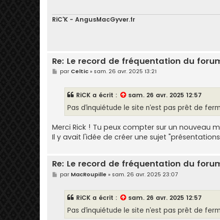
g
e
RiC'K - AngusMacGyver.fr
Re: Le record de fréquentation du foru
M
par
Celtic
»
sam. 26 avr. 2025 13:21
e
s
s
RiCK
a écrit :
sam. 26 avr. 2025 12:57
a
g
Pas d’inquiétude le site n’est pas prêt de fer
e
Merci Rick ! Tu peux compter sur un nouveau 
Il y avait l'idée de créer une sujet "présentations
Re: Le record de fréquentation du foru
M
par
MacRoupille
»
sam. 26 avr. 2025 23:07
e
s
s
RiCK
a écrit :
sam. 26 avr. 2025 12:57
a
g
Pas d’inquiétude le site n’est pas prêt de fer
e