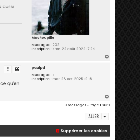
c aussi
MacRoupille
Messages :
202
Inscription :
sam. 24 août 2024 17:24
H
a
paulpd
u
t
Messages :
1
Inscription :
mar. 28 oct. 2025 19:18
rce qu’en
H
a
9 messages • Page
1
sur
1
u
t
Aller
Supprimer les cookies