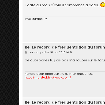
e
s
Il date du mois d'avril, il commence à dater.
s
a
g
e
Vive Murdoc !!!
Re: Le record de fréquentation du foru
M
par
mary
»
dim. 10 oct. 2010 14:21
e
s
de quoi parles tu j ais pas mal louper sur le for
s
a
g
e
richard dean anderson , tu es mon chouchou...
http://maryteddy.skyrock.com/
Re: Le record de fréquentation du foru