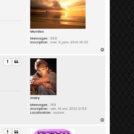
Murdoc
Messages :
656
Inscription :
mer. 6 janv. 2010 18:20
H
a
u
t
mary
Messages :
189
Inscription :
ven. 16 avr. 2010 21:53
Localisation :
suisse...
H
a
u