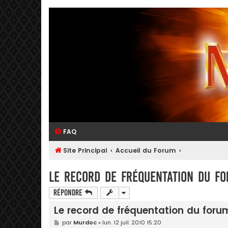
FAQ
Site Principal
Accueil du Forum
Le record de fréquentation du f
Répondre
Le record de fréquentation du foru
M
par
Murdoc
»
lun. 12 juil. 2010 15:20