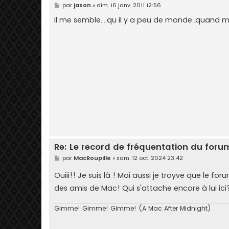
M
par
jason
»
dim. 16 janv. 2011 12:56
e
s
Il me semble....qu il y a peu de monde..quand m
s
a
g
e
Re: Le record de fréquentation du foru
M
par
MacRoupille
»
sam. 12 oct. 2024 23:42
e
s
Ouiii!! Je suis là ! Moi aussi je troyve que le fo
s
a
des amis de Mac! Qui s'attache encore à lui ic
g
e
Gimme! Gimme! Gimme! (A Mac After Midnight)