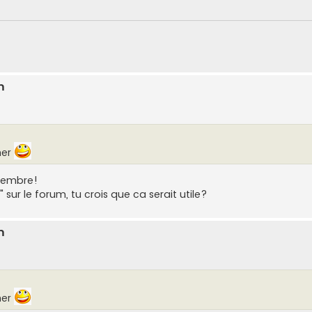
m
mer
membre!
" sur le forum, tu crois que ca serait utile?
m
mer