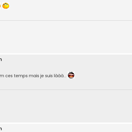
m
um ces temps mais je suis lààà...
m