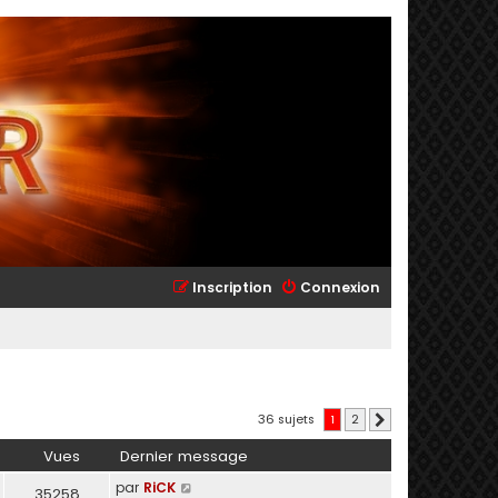
Inscription
Connexion
36 sujets
1
2
Suivant
Vues
Dernier message
par
RiCK
35258