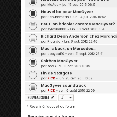
par
McAce
» jeu. 15 oct. 2015 06:17
Nouvel bo pour MacGyver
par
Schummifan
» lun. 14 juil. 2014 16:42
Peut-on bricoler comme MacGyver?
par
sylvain1888
» lun. 30 août 2010 15:41
Richard Dean Anderson chez Morandin
par
Ricardo
» lun. 8 oct. 2012 22:46
Mac is back, en Mercedes...
par
copycat10
» ven. 21 sept. 2012 23:41
Soirées MacGyver
par
zool
» jeu. 11 oct. 2012 01:35
Fin de Stargate
par
RiCK
» lun. 25 avr. 2011 10:02
MacGyver soundtrack
par
RiCK
» ven. 6 août 2010 22:09
Nouveau sujet
Revenir à l’accueil du forum
Permissions du forum