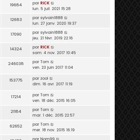
par
RiCK
19684
lun. 5 juil. 2021 15:28
par
sylvain1888
12683
lun. 27 janv. 2020 19:37
par
sylvain1888
17090
jeu. 21 févr. 2019 22:16
par
RiCK
14324
sam. 4 nov. 2017 10:45
par
Tom
246038
ven. 23 juin 2017 11:04
par
zool
153775
dim. 16 avr. 2017 11:19
par
Tom
17214
ven. 18 déc. 2015 16:05
par
Tom
21184
mar. 1 déc. 2015 22:57
par
Tom
62652
mer. 18 nov. 2015 16:19
par
Nom99