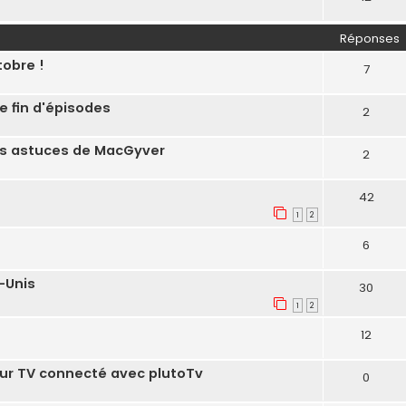
Réponses
tobre !
7
 fin d'épisodes
2
es astuces de MacGyver
2
42
1
2
6
-Unis
30
1
2
12
sur TV connecté avec plutoTv
0