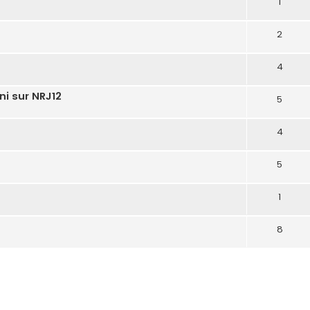
1
2
4
i sur NRJ12
5
4
5
1
8