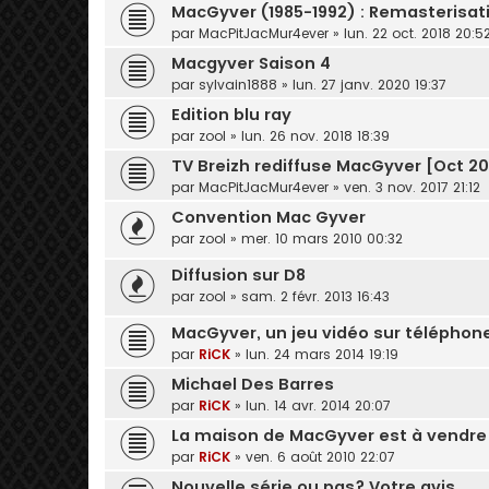
MacGyver (1985-1992) : Remasterisat
par
MacPitJacMur4ever
» lun. 22 oct. 2018 20:5
Macgyver Saison 4
par
sylvain1888
» lun. 27 janv. 2020 19:37
Edition blu ray
par
zool
» lun. 26 nov. 2018 18:39
TV Breizh rediffuse MacGyver [Oct 20
par
MacPitJacMur4ever
» ven. 3 nov. 2017 21:12
Convention Mac Gyver
par
zool
» mer. 10 mars 2010 00:32
Diffusion sur D8
par
zool
» sam. 2 févr. 2013 16:43
MacGyver, un jeu vidéo sur téléphon
par
RiCK
» lun. 24 mars 2014 19:19
Michael Des Barres
par
RiCK
» lun. 14 avr. 2014 20:07
La maison de MacGyver est à vendre
par
RiCK
» ven. 6 août 2010 22:07
Nouvelle série ou pas? Votre avis