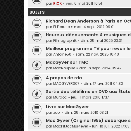
par
RiCK
» ven. 6 mai 2011 10:51
SUJETS
Richard Dean Anderson à Paris en Oc
par
El Floruso
» mar. 4 sept. 2012 09:01
Heureux dénouements & musiques de
par
Filmographik
» dim. 25 mai 2025 23:31
Meilleur programme TV pour revoir l
par
Antoine50
» sam. 22 nov. 2025 18:48
MacGyver sur TMC
par
MacRoupille
» dim. 8 sept. 2024 09:42
A propos de rda
par
MACGYVER007
» dim. 17 avr. 2011 04:30
Sortie des téléfilms en DVD aux États
par
Murdoc
» jeu. 11 mars 2010 17:17
Livre sur MacGyver
par
zool
» dim. 28 mars 2010 03:21
Mac Gyver (Original 1985) debarque 
par
MacPitJacMur4ever
» lun. 18 juil. 2022 17:03