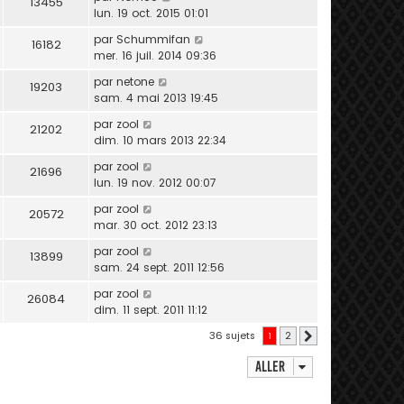
13455
lun. 19 oct. 2015 01:01
par
Schummifan
16182
mer. 16 juil. 2014 09:36
par
netone
19203
sam. 4 mai 2013 19:45
par
zool
21202
dim. 10 mars 2013 22:34
par
zool
21696
lun. 19 nov. 2012 00:07
par
zool
20572
mar. 30 oct. 2012 23:13
par
zool
13899
sam. 24 sept. 2011 12:56
par
zool
26084
dim. 11 sept. 2011 11:12
36 sujets
1
2
Suivant
Aller