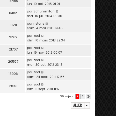
13460
lun. 19 oct. 2015 01:01
par
Schummifan
16188
mer. 16 juil. 2014 09:36
par
netone
19211
sam. 4 mai 2013 19:45
par
zool
21212
dim. 10 mars 2013 22:34
par
zool
21707
lun. 19 nov. 2012 00:07
par
zool
20587
mar. 30 oct. 2012 23:13
par
zool
13906
sam. 24 sept. 2011 12:56
par
zool
26101
dim. 11 sept. 2011 11:12
36 sujets
1
2
Suivant
Aller