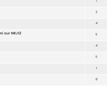
1
2
4
i sur NRJ12
5
4
5
1
8