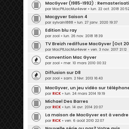
MacGyver (1985-1992) : Remasterisat
par
MacPitJacMur4ever
» lun. 22 oct. 2018 20:5
Macgyver Saison 4
par
sylvain1888
» lun. 27 janv. 2020 19:37
Edition blu ray
par
zool
» lun. 26 nov. 2018 18:39
TV Breizh rediffuse MacGyver [Oct 20
par
MacPitJacMur4ever
» ven. 3 nov. 2017 21:12
Convention Mac Gyver
par
zool
» mer. 10 mars 2010 00:32
Diffusion sur D8
par
zool
» sam. 2 févr. 2013 16:43
MacGyver, un jeu vidéo sur téléphon
par
RiCK
» lun. 24 mars 2014 19:19
Michael Des Barres
par
RiCK
» lun. 14 avr. 2014 20:07
La maison de MacGyver est à vendre
par
RiCK
» ven. 6 août 2010 22:07
Nouvelle série ou pas? Votre avis