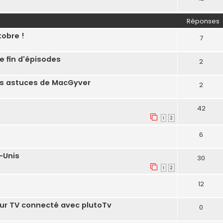
Réponses
tobre !
7
 fin d'épisodes
2
es astuces de MacGyver
2
42
1
2
6
-Unis
30
1
2
12
sur TV connecté avec plutoTv
0