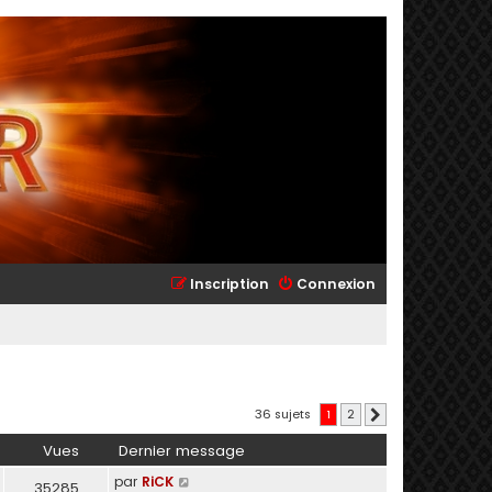
Inscription
Connexion
36 sujets
1
2
Suivant
Vues
Dernier message
par
RiCK
35285