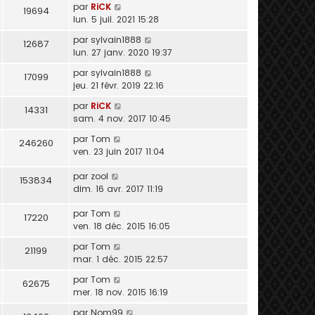
par
RiCK
19694
lun. 5 juil. 2021 15:28
par
sylvain1888
12687
lun. 27 janv. 2020 19:37
par
sylvain1888
17099
jeu. 21 févr. 2019 22:16
par
RiCK
14331
sam. 4 nov. 2017 10:45
par
Tom
246260
ven. 23 juin 2017 11:04
par
zool
153834
dim. 16 avr. 2017 11:19
par
Tom
17220
ven. 18 déc. 2015 16:05
par
Tom
21199
mar. 1 déc. 2015 22:57
par
Tom
62675
mer. 18 nov. 2015 16:19
par
Nom99