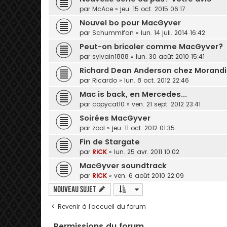
par
McAce
» jeu. 15 oct. 2015 06:17
Nouvel bo pour MacGyver
par
Schummifan
» lun. 14 juil. 2014 16:42
Peut-on bricoler comme MacGyver?
par
sylvain1888
» lun. 30 août 2010 15:41
Richard Dean Anderson chez Morandin
par
Ricardo
» lun. 8 oct. 2012 22:46
Mac is back, en Mercedes...
par
copycat10
» ven. 21 sept. 2012 23:41
Soirées MacGyver
par
zool
» jeu. 11 oct. 2012 01:35
Fin de Stargate
par
RiCK
» lun. 25 avr. 2011 10:02
MacGyver soundtrack
par
RiCK
» ven. 6 août 2010 22:09
Nouveau sujet
Revenir à l’accueil du forum
Permissions du forum