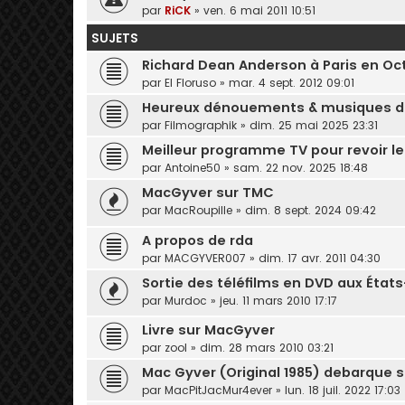
par
RiCK
» ven. 6 mai 2011 10:51
SUJETS
Richard Dean Anderson à Paris en Oc
par
El Floruso
» mar. 4 sept. 2012 09:01
Heureux dénouements & musiques de
par
Filmographik
» dim. 25 mai 2025 23:31
Meilleur programme TV pour revoir l
par
Antoine50
» sam. 22 nov. 2025 18:48
MacGyver sur TMC
par
MacRoupille
» dim. 8 sept. 2024 09:42
A propos de rda
par
MACGYVER007
» dim. 17 avr. 2011 04:30
Sortie des téléfilms en DVD aux États
par
Murdoc
» jeu. 11 mars 2010 17:17
Livre sur MacGyver
par
zool
» dim. 28 mars 2010 03:21
Mac Gyver (Original 1985) debarque 
par
MacPitJacMur4ever
» lun. 18 juil. 2022 17:03