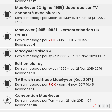
Réponses :
12
Mac Gyver (Original 1985) debarque sur TV
connecté avec plutoTv
Dernier message par
MacPitJacMur4ever
«
lun. 18 juil. 2022
17:03
MacGyver (1985-1992) : Remasterisation HD
(2018)
Dernier message par
RiCK
«
lun. 5 juil. 2021 15:28
Réponses :
4
Macgyver Saison 4
Dernier message par
sylvain1888
«
lun. 27 janv. 2020 19:37
Edition blu ray
Dernier message par
sylvain1888
«
jeu. 21 févr. 2019 22:16
Réponses :
3
TV Breizh rediffuse MacGyver [Oct 2017]
Dernier message par
RiCK
«
sam. 4 nov. 2017 10:45
Réponses :
1
Convention Mac Gyver
Dernier message par
Tom
«
ven. 23 juin 2017 11:04
Réponses :
86
1
2
3