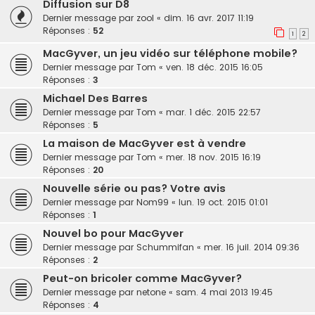
Diffusion sur D8
Dernier message par
zool
«
dim. 16 avr. 2017 11:19
Réponses :
52
1
2
MacGyver, un jeu vidéo sur téléphone mobile?
Dernier message par
Tom
«
ven. 18 déc. 2015 16:05
Réponses :
3
Michael Des Barres
Dernier message par
Tom
«
mar. 1 déc. 2015 22:57
Réponses :
5
La maison de MacGyver est à vendre
Dernier message par
Tom
«
mer. 18 nov. 2015 16:19
Réponses :
20
Nouvelle série ou pas? Votre avis
Dernier message par
Nom99
«
lun. 19 oct. 2015 01:01
Réponses :
1
Nouvel bo pour MacGyver
Dernier message par
Schummifan
«
mer. 16 juil. 2014 09:36
Réponses :
2
Peut-on bricoler comme MacGyver?
Dernier message par
netone
«
sam. 4 mai 2013 19:45
Réponses :
4