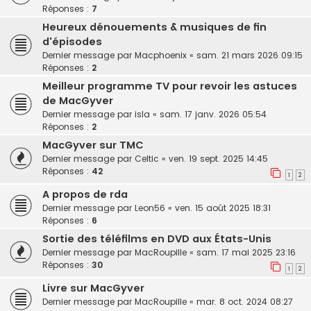
Réponses :
7
Heureux dénouements & musiques de fin
d'épisodes
Dernier message par
Macphoenix
«
sam. 21 mars 2026 09:15
Réponses :
2
Meilleur programme TV pour revoir les astuces
de MacGyver
Dernier message par
isla
«
sam. 17 janv. 2026 05:54
Réponses :
2
MacGyver sur TMC
Dernier message par
Celtic
«
ven. 19 sept. 2025 14:45
Réponses :
42
1
2
A propos de rda
Dernier message par
Leon56
«
ven. 15 août 2025 18:31
Réponses :
6
Sortie des téléfilms en DVD aux États-Unis
Dernier message par
MacRoupille
«
sam. 17 mai 2025 23:16
Réponses :
30
1
2
Livre sur MacGyver
Dernier message par
MacRoupille
«
mar. 8 oct. 2024 08:27