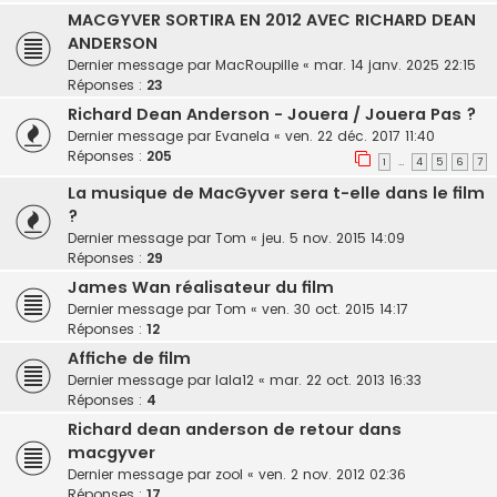
MACGYVER SORTIRA EN 2012 AVEC RICHARD DEAN
ANDERSON
Dernier message par
MacRoupille
«
mar. 14 janv. 2025 22:15
Réponses :
23
Richard Dean Anderson - Jouera / Jouera Pas ?
Dernier message par
Evanela
«
ven. 22 déc. 2017 11:40
Réponses :
205
1
4
5
6
7
…
La musique de MacGyver sera t-elle dans le film
?
Dernier message par
Tom
«
jeu. 5 nov. 2015 14:09
Réponses :
29
James Wan réalisateur du film
Dernier message par
Tom
«
ven. 30 oct. 2015 14:17
Réponses :
12
Affiche de film
Dernier message par
lala12
«
mar. 22 oct. 2013 16:33
Réponses :
4
Richard dean anderson de retour dans
macgyver
Dernier message par
zool
«
ven. 2 nov. 2012 02:36
Réponses :
17