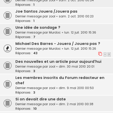
Dernier message par
zool
«
sam. 2 oct. 2010 00:24
Réponses :
1
Joe Santos Jouera /Jouera pas
Dernier message par
zool
«
sam. 2 oct. 2010 00:23
Réponses :
1
Une idée de sondage ?
Dernier message par
Murdoc
«
lun. 12 juil. 2010 15:36
Réponses :
7
Michael Des Barres - Jouera / Jouera pas ?
Dernier message par
Murdoc
«
lun. 12 juil. 2010 15:26
Réponses :
43
1
2
Des nouvelles et un article pour aujourd'hui
Dernier message par
zool
«
dim. 30 mai 2010 20:01
Réponses :
3
Les membres inscrits du Forum redacteur en
chef
Dernier message par
zool
«
dim. 9 mai 2010 00:50
Réponses :
3
Si on devait dire une date
Dernier message par
zool
«
dim. 2 mai 2010 00:38
Réponses :
10