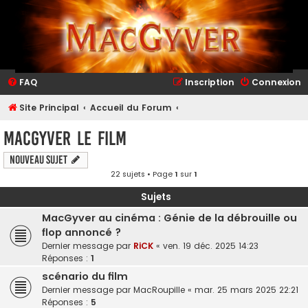
FAQ
Inscription
Connexion
Site Principal
Accueil du Forum
MacGyver le Film
Nouveau sujet
22 sujets • Page
1
sur
1
Sujets
MacGyver au cinéma : Génie de la débrouille ou
flop annoncé ?
Dernier message par
RiCK
«
ven. 19 déc. 2025 14:23
Réponses :
1
scénario du film
Dernier message par
MacRoupille
«
mar. 25 mars 2025 22:21
Réponses :
5