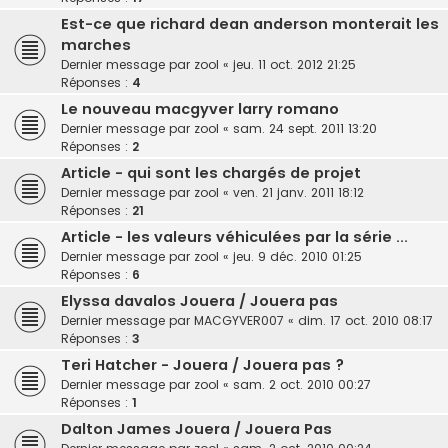
Est-ce que richard dean anderson monterait les
marches
Dernier message par
zool
«
jeu. 11 oct. 2012 21:25
Réponses :
4
Le nouveau macgyver larry romano
Dernier message par
zool
«
sam. 24 sept. 2011 13:20
Réponses :
2
Article - qui sont les chargés de projet
Dernier message par
zool
«
ven. 21 janv. 2011 18:12
Réponses :
21
Article - les valeurs véhiculées par la série ...
Dernier message par
zool
«
jeu. 9 déc. 2010 01:25
Réponses :
6
Elyssa davalos Jouera / Jouera pas
Dernier message par
MACGYVER007
«
dim. 17 oct. 2010 08:17
Réponses :
3
Teri Hatcher - Jouera / Jouera pas ?
Dernier message par
zool
«
sam. 2 oct. 2010 00:27
Réponses :
1
Dalton James Jouera / Jouera Pas