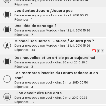
Dernier message par
zool
«
sam. 2 oct. 2010 00:24
Réponses :
1
Joe Santos Jouera /Jouera pas
Dernier message par
zool
«
sam. 2 oct. 2010 00:23
Réponses :
1
Une idée de sondage ?
Dernier message par
Murdoc
«
lun. 12 juil. 2010 15:36
Réponses :
7
Michael Des Barres - Jouera / Jouera pas ?
Dernier message par
Murdoc
«
lun. 12 juil. 2010 15:26
Réponses :
43
1
2
Des nouvelles et un article pour aujourd'hui
Dernier message par
zool
«
dim. 30 mai 2010 20:01
Réponses :
3
Les membres inscrits du Forum redacteur en
chef
Dernier message par
zool
«
dim. 9 mai 2010 00:50
Réponses :
3
Si on devait dire une date
Dernier message par
zool
«
dim. 2 mai 2010 00:38
Réponses :
10