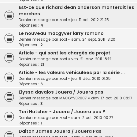
Est-ce que richard dean anderson monterait les
marches
Dernier message par
zool
«
jeu. 11 oct. 2012 21:25
Réponses :
4
Le nouveau macgyver larry romano
Dernier message par
zool
«
sam. 24 sept. 2011 13:20
Réponses :
2
Article - qui sont les chargés de projet
Dernier message par
zool
«
ven. 21 janv. 2011 18:12
Réponses :
21
Article - les valeurs véhiculées par la série ...
Dernier message par
zool
«
jeu. 9 déc. 2010 01:25
Réponses :
6
Elyssa davalos Jouera / Jouera pas
Dernier message par
MACGYVER007
«
dim. 17 oct. 2010 08:17
Réponses :
3
Teri Hatcher - Jouera / Jouera pas ?
Dernier message par
zool
«
sam. 2 oct. 2010 00:27
Réponses :
1
Dalton James Jouera / Jouera Pas