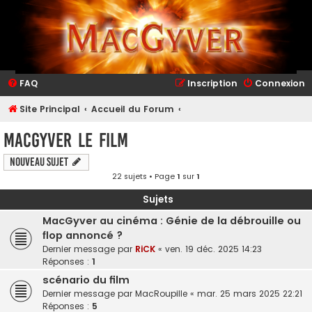
FAQ
Inscription
Connexion
Site Principal
Accueil du Forum
MacGyver le Film
Nouveau sujet
22 sujets • Page
1
sur
1
Sujets
MacGyver au cinéma : Génie de la débrouille ou
flop annoncé ?
Dernier message par
RiCK
«
ven. 19 déc. 2025 14:23
Réponses :
1
scénario du film
Dernier message par
MacRoupille
«
mar. 25 mars 2025 22:21
Réponses :
5