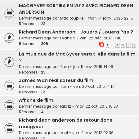
MACGYVER SORTIRA EN 2012 AVEC RICHARD DEAN
ANDERSON
Dernier message par
MacRoupille
«
mar. 14 janv. 2025 22:15
Réponses :
23
Richard Dean Anderson - Jouera / Jouera Pas ?
Dernier message par
Evanela
«
ven. 22 déc. 2017 11:40
Réponses :
205
1
4
5
6
7
…
La musique de MacGyver sera t-elle dans le film
?
Dernier message par
Tom
«
jeu. 5 nov. 2015 14:09
Réponses :
29
James Wan réalisateur du film
Dernier message par
Tom
«
ven. 30 oct. 2015 14:17
Réponses :
12
Affiche de film
Dernier message par
lala12
«
mar. 22 oct. 2013 16:33
Réponses :
4
Richard dean anderson de retour dans
macgyver
Dernier message par
zool
«
ven. 2 nov. 2012 02:36
Réponses :
17