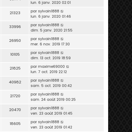
lun. 6 janv. 2020 02:01
par
sylvain1888
21323
lun. 6 janv. 2020 01:46
par
sylvain1888
33996
dim. 5 janv. 2020 21:55
par
sylvain1888
26950
mer. 6 nov. 2019 17:30
par
sylvain1888
10105
dim. 13 oct. 2019 18:59
par
maxime69000
21825
lun. 7 oct. 2019 22:12
par
sylvain1888
40982
sam. 5 oct. 2019 00:42
par
sylvain1888
21720
sam. 24 août 2019 00:25
par
sylvain1888
20470
ven. 23 août 2019 01:45
par
sylvain1888
18605
ven. 23 août 2019 01:42