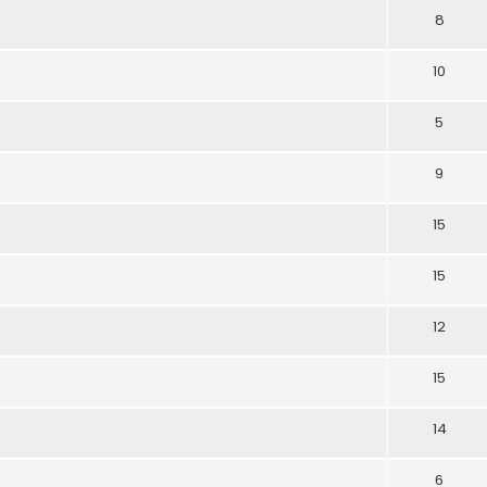
8
10
5
9
15
15
12
15
14
6