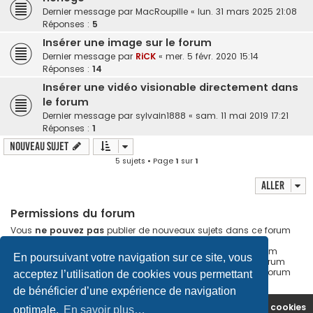
Dernier message par
MacRoupille
«
lun. 31 mars 2025 21:08
Réponses :
5
Insérer une image sur le forum
Dernier message par
RiCK
«
mer. 5 févr. 2020 15:14
Réponses :
14
Insérer une vidéo visionable directement dans
le forum
Dernier message par
sylvain1888
«
sam. 11 mai 2019 17:21
Réponses :
1
Nouveau sujet
5 sujets • Page
1
sur
1
Aller
Permissions du forum
Vous
ne pouvez pas
publier de nouveaux sujets dans ce forum
Vous
pouvez
répondre aux sujets dans ce forum
Vous
ne pouvez pas
modifier vos messages dans ce forum
En poursuivant votre navigation sur ce site, vous
Vous
ne pouvez pas
supprimer vos messages dans ce forum
Vous
ne pouvez pas
transférer de pièces jointes dans ce forum
acceptez l’utilisation de cookies vous permettant
de bénéficier d’une expérience de navigation
Site Principal
Accueil du Forum
Supprimer les cookies
optimale.
En savoir plus…