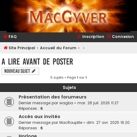
FAQ
Inscription
Connexion
Site Principal
Accueil du Forum
A Lire avant de Poster
Nouveau sujet
5 sujets • Page
1
sur
1
Sujets
Présentation des forumeurs
Dernier message par
wagba
«
mar. 28 juil. 2026 11:27
Réponses :
6
Accès aux invités
Dernier message par
MacRoupille
«
dim. 27 avr. 2025 16:20
Réponses :
6
Horloge