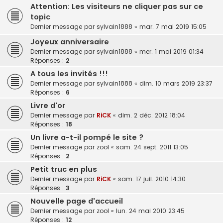
Attention: Les visiteurs ne cliquer pas sur ce
topic
Dernier message par
sylvain1888
«
mar. 7 mai 2019 15:05
Joyeux anniversaire
Dernier message par
sylvain1888
«
mer. 1 mai 2019 01:34
Réponses :
2
A tous les invités !!!
Dernier message par
sylvain1888
«
dim. 10 mars 2019 23:37
Réponses :
6
Livre d'or
Dernier message par
RiCK
«
dim. 2 déc. 2012 18:04
Réponses :
18
Un livre a-t-il pompé le site ?
Dernier message par
zool
«
sam. 24 sept. 2011 13:05
Réponses :
2
Petit truc en plus
Dernier message par
RiCK
«
sam. 17 juil. 2010 14:30
Réponses :
3
Nouvelle page d'accueil
Dernier message par
zool
«
lun. 24 mai 2010 23:45
Réponses :
12