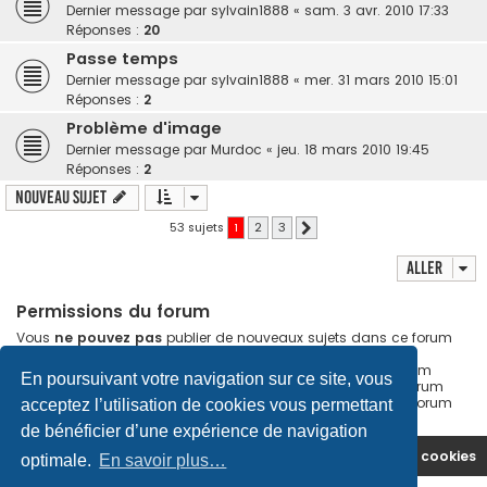
Dernier message par
sylvain1888
«
sam. 3 avr. 2010 17:33
Réponses :
20
Passe temps
Dernier message par
sylvain1888
«
mer. 31 mars 2010 15:01
Réponses :
2
Problème d'image
Dernier message par
Murdoc
«
jeu. 18 mars 2010 19:45
Réponses :
2
Nouveau sujet
53 sujets
1
2
3
Suivant
Aller
Permissions du forum
Vous
ne pouvez pas
publier de nouveaux sujets dans ce forum
Vous
pouvez
répondre aux sujets dans ce forum
Vous
ne pouvez pas
modifier vos messages dans ce forum
En poursuivant votre navigation sur ce site, vous
Vous
ne pouvez pas
supprimer vos messages dans ce forum
Vous
ne pouvez pas
transférer de pièces jointes dans ce forum
acceptez l’utilisation de cookies vous permettant
de bénéficier d’une expérience de navigation
Site Principal
Accueil du Forum
Supprimer les cookies
optimale.
En savoir plus…