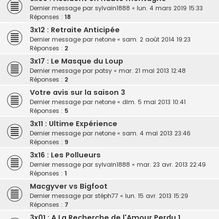
Dernier message par
sylvain1888
«
lun. 4 mars 2019 15:33
Réponses :
18
3x12 : Retraite Anticipée
Dernier message par
netone
«
sam. 2 août 2014 19:23
Réponses :
2
3x17 : Le Masque du Loup
Dernier message par
patsy
«
mar. 21 mai 2013 12:48
Réponses :
2
Votre avis sur la saison 3
Dernier message par
netone
«
dim. 5 mai 2013 10:41
Réponses :
5
3x11 : Ultime Expérience
Dernier message par
netone
«
sam. 4 mai 2013 23:46
Réponses :
9
3x16 : Les Pollueurs
Dernier message par
sylvain1888
«
mar. 23 avr. 2013 22:49
Réponses :
1
Macgyver vs Bigfoot
Dernier message par
stéph77
«
lun. 15 avr. 2013 15:29
Réponses :
7
3x01 : A La Recherche de l'Amour Perdu 1