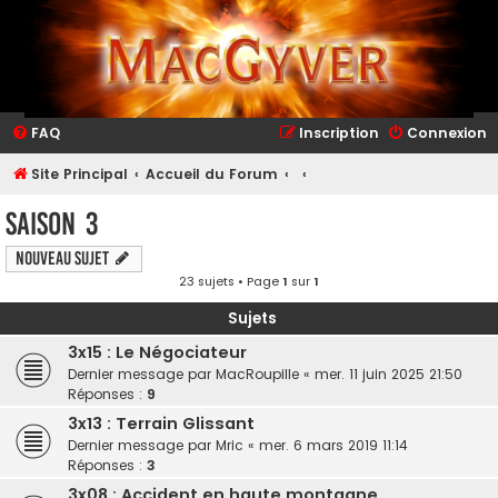
FAQ
Inscription
Connexion
Site Principal
Accueil du Forum
Saison 3
Nouveau sujet
23 sujets • Page
1
sur
1
Sujets
3x15 : Le Négociateur
Dernier message par
MacRoupille
«
mer. 11 juin 2025 21:50
Réponses :
9
3x13 : Terrain Glissant
Dernier message par
Mric
«
mer. 6 mars 2019 11:14
Réponses :
3
3x08 : Accident en haute montagne