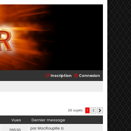
Inscription
Connexion
26 sujets
1
2
Suivant
Vues
Dernier message
par
MacRoupille
26530