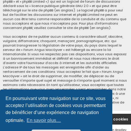
phpBB » et « phpBB Limited ») qui est un logiciel de forum de discussions
déclaré sous la «
licence publique générale GNU 2.0
» et qui peut être
téléchargé sur
le site de phpBB
(en anglais). Le logiciel phpBB a pour seul
but de faciliter les discussions sur internet et phpBB Limited ne peut en
aucun cas être tenu comme responsable de la conduite et du contenu que
nous acceptons et que nous n’acceptons pas. Pour plus d’informations
concernant phpBB, veuillez consulter
le site de phpBB
(en anglais).
Vous acceptez de ne publier aucun contenu à caractère abusif, obscène,
vulgaire, diffamatoire, choquant, menaçant, pornographique, etc. qui
pourrait transgresser la législation de votre pays, du pays dans lequel le
serveur de « Forum Angus MacGyver » est hébergé ou encore la loi
internationale. Si vous ne respectez pas ces dispositions, vous vous exposez
à un bannissement immédiat et définitif et nous nous réservons le droit
d’avertir votre fournisseur d’accès à internet et les autorités officielles.
L’adresse IP de tous les messages est enregistrée afin d’aider au
renforcement de ces conditions. Vous acceptez le fait que « Forum Angus
MacGyver » ait le droit de supprimer, de modifier, de déplacer ou de
verrouiller n’importe quel sujet et message à n’importe quel moment si nous
estimons cela nécessaire. En tant qu’utilisateur, vous acceptez que toutes
les informations que vous avez renseignées soient enregistrées dans notre
base de données. Bien que ces informations ne seront pas diffusées à une
tierce partie sans votre consentement, ni « Forum Angus MacGyver », ni
En poursuivant votre navigation sur ce site, vous
phpBB, ne pourront être tenus comme responsables en cas de tentative de
acceptez l’utilisation de cookies vous permettant
piratage informatique visant à compromettre vos données.
de bénéficier d’une expérience de navigation
Site Principal
Accueil du Forum
Supprimer les cookies
optimale.
En savoir plus…
Flat Style by
Ian Bradley