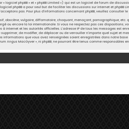
 logiciel phpBB » et « phpBB Limited ») qui est un logiciel de forum de discussi
logiciel phpBB a pour seul but de faciliter les discussions sur internet et phpB
acceptons pas. Pour plus d’informations concernant phpBB, veuillez consulter
le
, obscène, vulgaire, diffamatoire, choquant, menaçant, pornographique, etc. qui
gé ou encore la loi internationale. Si vous ne respectez pas ces dispositions, v
ès à internet et les autorités officielles. L’adresse IP de tous les messages est e
e supprimer, de modifier, de déplacer ou de verrouiller n’importe quel sujet et 
 les informations que vous avez renseignées soient enregistrées dans notre base
 Forum Angus MacGyver », ni phpBB, ne pourront être tenus comme responsables en