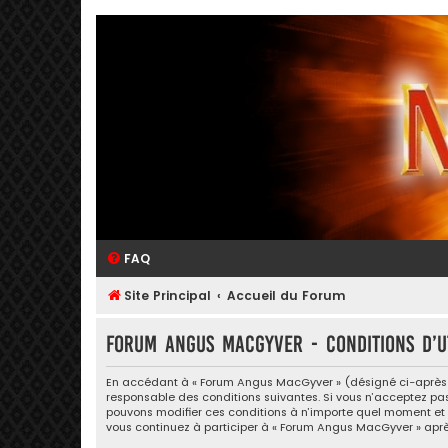
FAQ
Site Principal
Accueil du Forum
Forum Angus MacGyver - Conditions d’ut
En accédant à « Forum Angus MacGyver » (désigné ci-après par
responsable des conditions suivantes. Si vous n’acceptez pas
pouvons modifier ces conditions à n’importe quel moment et n
vous continuez à participer à « Forum Angus MacGyver » aprè