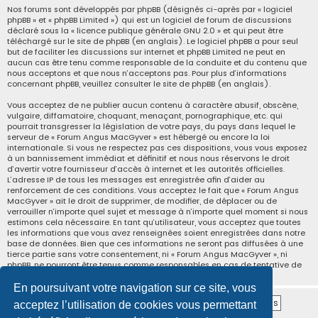
Nos forums sont développés par phpBB (désignés ci-après par « logiciel
phpBB » et « phpBB Limited ») qui est un logiciel de forum de discussions
déclaré sous la «
licence publique générale GNU 2.0
» et qui peut être
téléchargé sur
le site de phpBB
(en anglais). Le logiciel phpBB a pour seul
but de faciliter les discussions sur internet et phpBB Limited ne peut en
aucun cas être tenu comme responsable de la conduite et du contenu que
nous acceptons et que nous n’acceptons pas. Pour plus d’informations
concernant phpBB, veuillez consulter
le site de phpBB
(en anglais).
Vous acceptez de ne publier aucun contenu à caractère abusif, obscène,
vulgaire, diffamatoire, choquant, menaçant, pornographique, etc. qui
pourrait transgresser la législation de votre pays, du pays dans lequel le
serveur de « Forum Angus MacGyver » est hébergé ou encore la loi
internationale. Si vous ne respectez pas ces dispositions, vous vous exposez
à un bannissement immédiat et définitif et nous nous réservons le droit
d’avertir votre fournisseur d’accès à internet et les autorités officielles.
L’adresse IP de tous les messages est enregistrée afin d’aider au
renforcement de ces conditions. Vous acceptez le fait que « Forum Angus
MacGyver » ait le droit de supprimer, de modifier, de déplacer ou de
verrouiller n’importe quel sujet et message à n’importe quel moment si nous
estimons cela nécessaire. En tant qu’utilisateur, vous acceptez que toutes
les informations que vous avez renseignées soient enregistrées dans notre
base de données. Bien que ces informations ne seront pas diffusées à une
tierce partie sans votre consentement, ni « Forum Angus MacGyver », ni
phpBB, ne pourront être tenus comme responsables en cas de tentative de
piratage informatique visant à compromettre vos données.
En poursuivant votre navigation sur ce site, vous
acceptez l’utilisation de cookies vous permettant