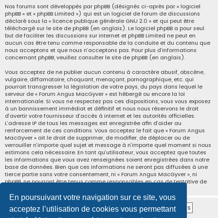
Nos forums sont développés par phpBB (désignés ci-après par « logiciel
phpBB » et « phpBB Limited ») qui est un logiciel de forum de discussions
déclaré sous la «
licence publique générale GNU 2.0
» et qui peut être
téléchargé sur
le site de phpBB
(en anglais). Le logiciel phpBB a pour seul
but de faciliter les discussions sur internet et phpBB Limited ne peut en
aucun cas être tenu comme responsable de la conduite et du contenu que
nous acceptons et que nous n’acceptons pas. Pour plus d’informations
concernant phpBB, veuillez consulter
le site de phpBB
(en anglais).
Vous acceptez de ne publier aucun contenu à caractère abusif, obscène,
vulgaire, diffamatoire, choquant, menaçant, pornographique, etc. qui
pourrait transgresser la législation de votre pays, du pays dans lequel le
serveur de « Forum Angus MacGyver » est hébergé ou encore la loi
internationale. Si vous ne respectez pas ces dispositions, vous vous exposez
à un bannissement immédiat et définitif et nous nous réservons le droit
d’avertir votre fournisseur d’accès à internet et les autorités officielles.
L’adresse IP de tous les messages est enregistrée afin d’aider au
renforcement de ces conditions. Vous acceptez le fait que « Forum Angus
MacGyver » ait le droit de supprimer, de modifier, de déplacer ou de
verrouiller n’importe quel sujet et message à n’importe quel moment si nous
estimons cela nécessaire. En tant qu’utilisateur, vous acceptez que toutes
les informations que vous avez renseignées soient enregistrées dans notre
base de données. Bien que ces informations ne seront pas diffusées à une
tierce partie sans votre consentement, ni « Forum Angus MacGyver », ni
phpBB, ne pourront être tenus comme responsables en cas de tentative de
piratage informatique visant à compromettre vos données.
En poursuivant votre navigation sur ce site, vous
acceptez l’utilisation de cookies vous permettant