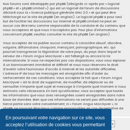
Nos forums sont développés par phpBB (désignés ci-après par « logiciel
phpBB » et « phpBB Limited ») qui est un logiciel de forum de discussions
déclaré sous la «
licence publique générale GNU 2.0
» et qui peut être
téléchargé sur
le site de phpBB
(en anglais). Le logiciel phpBB a pour seul
but de faciliter les discussions sur internet et phpBB Limited ne peut en
aucun cas être tenu comme responsable de la conduite et du contenu que
nous acceptons et que nous n’acceptons pas. Pour plus d’informations
concernant phpBB, veuillez consulter
le site de phpBB
(en anglais).
Vous acceptez de ne publier aucun contenu à caractère abusif, obscène,
vulgaire, diffamatoire, choquant, menaçant, pornographique, etc. qui
pourrait transgresser la législation de votre pays, du pays dans lequel le
serveur de « Forum Angus MacGyver » est hébergé ou encore la loi
internationale. Si vous ne respectez pas ces dispositions, vous vous exposez
à un bannissement immédiat et définitif et nous nous réservons le droit
d’avertir votre fournisseur d’accès à internet et les autorités officielles.
L’adresse IP de tous les messages est enregistrée afin d’aider au
renforcement de ces conditions. Vous acceptez le fait que « Forum Angus
MacGyver » ait le droit de supprimer, de modifier, de déplacer ou de
verrouiller n’importe quel sujet et message à n’importe quel moment si nous
estimons cela nécessaire. En tant qu’utilisateur, vous acceptez que toutes
les informations que vous avez renseignées soient enregistrées dans notre
base de données. Bien que ces informations ne seront pas diffusées à une
tierce partie sans votre consentement, ni « Forum Angus MacGyver », ni
phpBB, ne pourront être tenus comme responsables en cas de tentative de
piratage informatique visant à compromettre vos données.
En poursuivant votre navigation sur ce site, vous
acceptez l’utilisation de cookies vous permettant