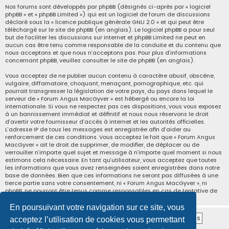
Nos forums sont développés par phpBB (désignés ci-après par « logiciel
phpBB » et « phpBB Limited ») qui est un logiciel de forum de discussions
déclaré sous la «
licence publique générale GNU 2.0
» et qui peut être
téléchargé sur
le site de phpBB
(en anglais). Le logiciel phpBB a pour seul
but de faciliter les discussions sur internet et phpBB Limited ne peut en
aucun cas être tenu comme responsable de la conduite et du contenu que
nous acceptons et que nous n’acceptons pas. Pour plus d’informations
concernant phpBB, veuillez consulter
le site de phpBB
(en anglais).
Vous acceptez de ne publier aucun contenu à caractère abusif, obscène,
vulgaire, diffamatoire, choquant, menaçant, pornographique, etc. qui
pourrait transgresser la législation de votre pays, du pays dans lequel le
serveur de « Forum Angus MacGyver » est hébergé ou encore la loi
internationale. Si vous ne respectez pas ces dispositions, vous vous exposez
à un bannissement immédiat et définitif et nous nous réservons le droit
d’avertir votre fournisseur d’accès à internet et les autorités officielles.
L’adresse IP de tous les messages est enregistrée afin d’aider au
renforcement de ces conditions. Vous acceptez le fait que « Forum Angus
MacGyver » ait le droit de supprimer, de modifier, de déplacer ou de
verrouiller n’importe quel sujet et message à n’importe quel moment si nous
estimons cela nécessaire. En tant qu’utilisateur, vous acceptez que toutes
les informations que vous avez renseignées soient enregistrées dans notre
base de données. Bien que ces informations ne seront pas diffusées à une
tierce partie sans votre consentement, ni « Forum Angus MacGyver », ni
phpBB, ne pourront être tenus comme responsables en cas de tentative de
piratage informatique visant à compromettre vos données.
En poursuivant votre navigation sur ce site, vous
acceptez l’utilisation de cookies vous permettant