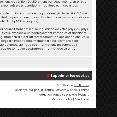
llons de vérifier régulièrement par vous-même. En effet, si
responsable des conditions modifiées et mises à jour.
ons déclaré sous la «
licence publique générale GNU 2.0
» et
B Limited ne peut en aucun cas être tenu comme responsable de
 site de phpBB
(en anglais).
 pourrait transgresser la législation de votre pays, du pays
ous vous exposez à un bannissement immédiat et définitif et
nregistrée afin d’aider au renforcement de ces conditions. Vous
message à n’importe quel moment si nous estimons cela
 de données. Bien que ces informations ne seront pas
 cas de tentative de piratage informatique visant à
Supprimer les cookies
Flat Style by
Ian Bradley
Développé par
phpBB
® Forum Software © phpBB Limited
Traduction française officielle
©
Qiaeru
Confidentialité
|
Conditions