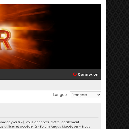
Connexion
Langue :
usmacgyver.fr »), vous acceptez d’être légalement
pas utiliser et accéder à « Forum Angus MacGyver ». Nous