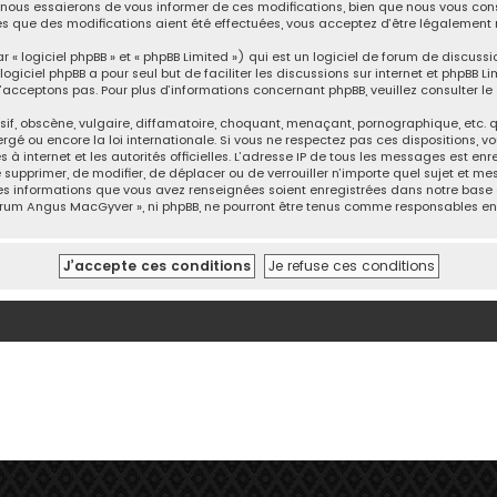
ous essaierons de vous informer de ces modifications, bien que nous vous consei
s que des modifications aient été effectuées, vous acceptez d’être légalement 
 logiciel phpBB » et « phpBB Limited ») qui est un logiciel de forum de discussi
logiciel phpBB a pour seul but de faciliter les discussions sur internet et phpB
acceptons pas. Pour plus d’informations concernant phpBB, veuillez consulter
le
, obscène, vulgaire, diffamatoire, choquant, menaçant, pornographique, etc. qui
gé ou encore la loi internationale. Si vous ne respectez pas ces dispositions, v
ès à internet et les autorités officielles. L’adresse IP de tous les messages est e
e supprimer, de modifier, de déplacer ou de verrouiller n’importe quel sujet et 
 les informations que vous avez renseignées soient enregistrées dans notre base
 Forum Angus MacGyver », ni phpBB, ne pourront être tenus comme responsables en