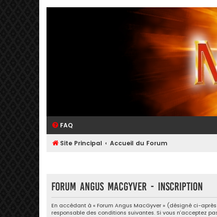
FAQ
Site Principal
Accueil du Forum
Forum Angus MacGyver - Inscription
En accédant à « Forum Angus MacGyver » (désigné ci-après par
responsable des conditions suivantes. Si vous n’acceptez pas