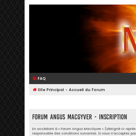
FAQ
Site Principal
Accueil du Forum
Forum Angus MacGyver - Inscription
En accédant à « Forum Angus MacGyver » (désigné ci-après par
responsable des conditions suivantes. Si vous n’acceptez pas