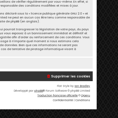
llons de vérifier régulièrement par vous-même. En effet, si
responsable des conditions modifiées et mises à jour.
ons déclaré sous la «
licence publique générale GNU 2.0
» et
B Limited ne peut en aucun cas être tenu comme responsable de
 site de phpBB
(en anglais).
 pourrait transgresser la législation de votre pays, du pays
ous vous exposez à un bannissement immédiat et définitif et
nregistrée afin d’aider au renforcement de ces conditions. Vous
message à n’importe quel moment si nous estimons cela
 de données. Bien que ces informations ne seront pas
 cas de tentative de piratage informatique visant à
Supprimer les cookies
Flat Style by
Ian Bradley
Développé par
phpBB
® Forum Software © phpBB Limited
Traduction française officielle
©
Qiaeru
Confidentialité
|
Conditions