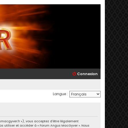
Connexion
Langue :
usmacgyver.fr »), vous acceptez d’être légalement
pas utiliser et accéder à « Forum Angus MacGyver ». Nous