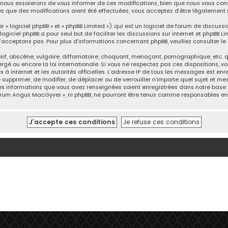
ous essaierons de vous informer de ces modifications, bien que nous vous consei
s que des modifications aient été effectuées, vous acceptez d’être légalement 
 logiciel phpBB » et « phpBB Limited ») qui est un logiciel de forum de discussi
logiciel phpBB a pour seul but de faciliter les discussions sur internet et phpB
acceptons pas. Pour plus d’informations concernant phpBB, veuillez consulter
le
, obscène, vulgaire, diffamatoire, choquant, menaçant, pornographique, etc. qui
gé ou encore la loi internationale. Si vous ne respectez pas ces dispositions, v
ès à internet et les autorités officielles. L’adresse IP de tous les messages est e
e supprimer, de modifier, de déplacer ou de verrouiller n’importe quel sujet et 
 les informations que vous avez renseignées soient enregistrées dans notre base
 Forum Angus MacGyver », ni phpBB, ne pourront être tenus comme responsables en