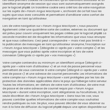
Les deux premiers cookies ne contiennent qu’un identifiant utilisateur et un
identifiant anonyme de session qui vous sont automatiquement assignés
par le logiciel phpBB. Un troisième cookie sera créé lors de votre navigation
sur les sujets de « Forum Angus MacGyver », archivant de ce fait tous les
sujets que vous avez consultés et permettant d’améliorer votre confort de
navigation en tant qu’utilisateur.
Lors de votre navigation sur « Forum Angus MacGyver », nous pouvons
également créer une quatrième sorte de cookies, externes au document qui
est prévu pour couvrir uniquement les pages créées par le logiciel phpBB. La
seconde manière est de récupérer les informations que vous nous envoyez
et que nous collectons. Ceci peut correspondre — mais n’est pas limité à —
la publication de messages en tant qu’utilisateur anonyme, l’inscription sur
« Forum Angus MacGyver » (désignée ci-après par « votre compte ») et les
messages que vous publiez après votre inscription et lors de votre
connexion (désignés ci-après par « vos messages »).
Votre compte contiendra au minimum un identifiant unique (désigné ci-
après par « votre nom d’utilisateur ») et un mot de passe personnel vous
permettant de vous connecter à votre compte (désigné ci-après par « votre
mot de passe ») et une adresse de courriel personnelle. Les informations de
votre compte sur « Forum Angus MacGyver » sont protégées par les lois de
protection des données applicables dans le pays qui héberge notre serveur.
Toutes les informations, en-dehors de votre nom d’utilisateur, de votre mot
de passe et de votre adresse de courriel requis par « Forum Angus
MacGyver » durant votre inscription, sont obligatoires ou facultatives, à la
seule discrétion de « Forum Angus MacGyver ». Dans tous les cas, vous
pouvez contrôler quelles informations de votre compte vous souhaitez
rendre publiques ou non. De plus, vous pouvez décider de vous abonner ou
non à la liste de diffusion du logiciel phpBB depuis une option disponible sur