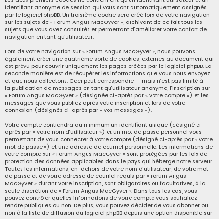
Les deux premiers cookies ne contiennent qu’un identifiant utilisateur et un
identifiant anonyme de session qui vous sont automatiquement assignés
par le logiciel phpBB. Un troisième cookie sera créé lors de votre navigation
sur les sujets de « Forum Angus MacGyver », archivant de ce fait tous les
sujets que vous avez consultés et permettant d’améliorer votre confort de
navigation en tant qu’utilisateur.
Lors de votre navigation sur « Forum Angus MacGyver », nous pouvons
également créer une quatrième sorte de cookies, externes au document qui
est prévu pour couvrir uniquement les pages créées par le logiciel phpBB. La
seconde manière est de récupérer les informations que vous nous envoyez
et que nous collectons. Ceci peut correspondre — mais n’est pas limité à —
la publication de messages en tant qu’utilisateur anonyme, l’inscription sur
« Forum Angus MacGyver » (désignée ci-après par « votre compte ») et les
messages que vous publiez après votre inscription et lors de votre
connexion (désignés ci-après par « vos messages »).
Votre compte contiendra au minimum un identifiant unique (désigné ci-
après par « votre nom d’utilisateur ») et un mot de passe personnel vous
permettant de vous connecter à votre compte (désigné ci-après par « votre
mot de passe ») et une adresse de courriel personnelle. Les informations de
votre compte sur « Forum Angus MacGyver » sont protégées par les lois de
protection des données applicables dans le pays qui héberge notre serveur.
Toutes les informations, en-dehors de votre nom d’utilisateur, de votre mot
de passe et de votre adresse de courriel requis par « Forum Angus
MacGyver » durant votre inscription, sont obligatoires ou facultatives, à la
seule discrétion de « Forum Angus MacGyver ». Dans tous les cas, vous
pouvez contrôler quelles informations de votre compte vous souhaitez
rendre publiques ou non. De plus, vous pouvez décider de vous abonner ou
non à la liste de diffusion du logiciel phpBB depuis une option disponible sur