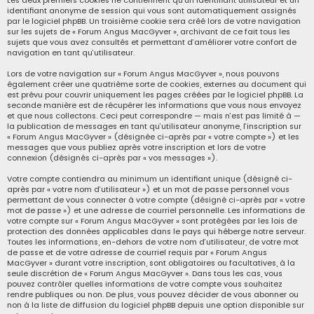
Les deux premiers cookies ne contiennent qu’un identifiant utilisateur et un
identifiant anonyme de session qui vous sont automatiquement assignés
par le logiciel phpBB. Un troisième cookie sera créé lors de votre navigation
sur les sujets de « Forum Angus MacGyver », archivant de ce fait tous les
sujets que vous avez consultés et permettant d’améliorer votre confort de
navigation en tant qu’utilisateur.
Lors de votre navigation sur « Forum Angus MacGyver », nous pouvons
également créer une quatrième sorte de cookies, externes au document qui
est prévu pour couvrir uniquement les pages créées par le logiciel phpBB. La
seconde manière est de récupérer les informations que vous nous envoyez
et que nous collectons. Ceci peut correspondre — mais n’est pas limité à —
la publication de messages en tant qu’utilisateur anonyme, l’inscription sur
« Forum Angus MacGyver » (désignée ci-après par « votre compte ») et les
messages que vous publiez après votre inscription et lors de votre
connexion (désignés ci-après par « vos messages »).
Votre compte contiendra au minimum un identifiant unique (désigné ci-
après par « votre nom d’utilisateur ») et un mot de passe personnel vous
permettant de vous connecter à votre compte (désigné ci-après par « votre
mot de passe ») et une adresse de courriel personnelle. Les informations de
votre compte sur « Forum Angus MacGyver » sont protégées par les lois de
protection des données applicables dans le pays qui héberge notre serveur.
Toutes les informations, en-dehors de votre nom d’utilisateur, de votre mot
de passe et de votre adresse de courriel requis par « Forum Angus
MacGyver » durant votre inscription, sont obligatoires ou facultatives, à la
seule discrétion de « Forum Angus MacGyver ». Dans tous les cas, vous
pouvez contrôler quelles informations de votre compte vous souhaitez
rendre publiques ou non. De plus, vous pouvez décider de vous abonner ou
non à la liste de diffusion du logiciel phpBB depuis une option disponible sur