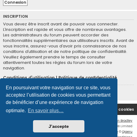
INSCRIPTION
Vous devez être inscrit avant de pouvoir vous connecter.
L’inscription est rapide et vous offre de nombreux avantages.
Les administrateurs du forum peuvent accorder des
fonctionnalités supplémentaires aux utilisateurs inscrits. Avant de
vous inscrire, assurez-vous d’avoir pris connaissance de nos
conditions d’utilisation et de notre politique de confidentialité.
Veuillez également prendre le temps de consulter
attentivement toutes les règles du forum lors de votre
navigation.
Conditions d’utilisation
|
Politique de confidentialité
En poursuivant votre navigation sur ce site, vous
Inscription
acceptez l’utilisation de cookies vous permettant
de bénéficier d’une expérience de navigation
Site Principal
Accueil du Forum
Supprimer les cookies
optimale.
En savoir plus…
Flat Style by
Ian Bradley
Développé par
phpBB
® Forum Software © phpBB Limited
J’accepte
Traduction française officielle
©
Qiaeru