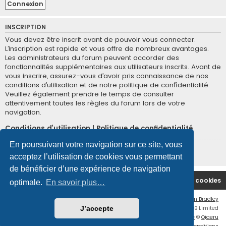
INSCRIPTION
Vous devez être inscrit avant de pouvoir vous connecter.
L’inscription est rapide et vous offre de nombreux avantages.
Les administrateurs du forum peuvent accorder des
fonctionnalités supplémentaires aux utilisateurs inscrits. Avant de
vous inscrire, assurez-vous d’avoir pris connaissance de nos
conditions d’utilisation et de notre politique de confidentialité.
Veuillez également prendre le temps de consulter
attentivement toutes les règles du forum lors de votre
navigation.
Conditions d’utilisation
|
Politique de confidentialité
En poursuivant votre navigation sur ce site, vous
Inscription
acceptez l’utilisation de cookies vous permettant
de bénéficier d’une expérience de navigation
Site Principal
Accueil du Forum
Supprimer les cookies
optimale.
En savoir plus…
Flat Style by
Ian Bradley
Développé par
phpBB
® Forum Software © phpBB Limited
J’accepte
Traduction française officielle
©
Qiaeru