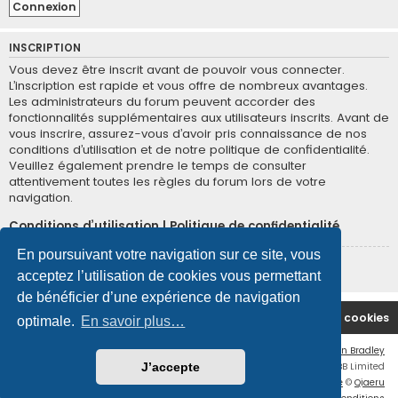
INSCRIPTION
Vous devez être inscrit avant de pouvoir vous connecter.
L’inscription est rapide et vous offre de nombreux avantages.
Les administrateurs du forum peuvent accorder des
fonctionnalités supplémentaires aux utilisateurs inscrits. Avant de
vous inscrire, assurez-vous d’avoir pris connaissance de nos
conditions d’utilisation et de notre politique de confidentialité.
Veuillez également prendre le temps de consulter
attentivement toutes les règles du forum lors de votre
navigation.
Conditions d’utilisation
|
Politique de confidentialité
En poursuivant votre navigation sur ce site, vous
Inscription
acceptez l’utilisation de cookies vous permettant
de bénéficier d’une expérience de navigation
Site Principal
Accueil du Forum
Supprimer les cookies
optimale.
En savoir plus…
Flat Style by
Ian Bradley
Développé par
phpBB
® Forum Software © phpBB Limited
J’accepte
Traduction française officielle
©
Qiaeru