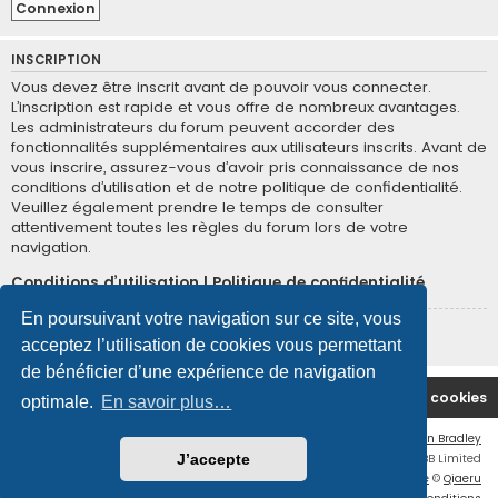
INSCRIPTION
Vous devez être inscrit avant de pouvoir vous connecter.
L’inscription est rapide et vous offre de nombreux avantages.
Les administrateurs du forum peuvent accorder des
fonctionnalités supplémentaires aux utilisateurs inscrits. Avant de
vous inscrire, assurez-vous d’avoir pris connaissance de nos
conditions d’utilisation et de notre politique de confidentialité.
Veuillez également prendre le temps de consulter
attentivement toutes les règles du forum lors de votre
navigation.
Conditions d’utilisation
|
Politique de confidentialité
En poursuivant votre navigation sur ce site, vous
Inscription
acceptez l’utilisation de cookies vous permettant
de bénéficier d’une expérience de navigation
Site Principal
Accueil du Forum
Supprimer les cookies
optimale.
En savoir plus…
Flat Style by
Ian Bradley
Développé par
phpBB
® Forum Software © phpBB Limited
J’accepte
Traduction française officielle
©
Qiaeru