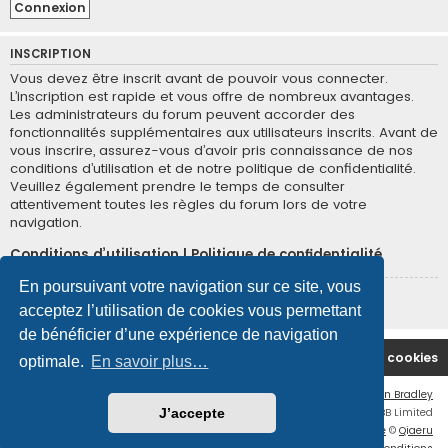
INSCRIPTION
Vous devez être inscrit avant de pouvoir vous connecter.
L’inscription est rapide et vous offre de nombreux avantages.
Les administrateurs du forum peuvent accorder des
fonctionnalités supplémentaires aux utilisateurs inscrits. Avant de
vous inscrire, assurez-vous d’avoir pris connaissance de nos
conditions d’utilisation et de notre politique de confidentialité.
Veuillez également prendre le temps de consulter
attentivement toutes les règles du forum lors de votre
navigation.
Conditions d’utilisation
|
Politique de confidentialité
En poursuivant votre navigation sur ce site, vous
Inscription
acceptez l’utilisation de cookies vous permettant
de bénéficier d’une expérience de navigation
Site Principal
Accueil du Forum
Supprimer les cookies
optimale.
En savoir plus…
Flat Style by
Ian Bradley
Développé par
phpBB
® Forum Software © phpBB Limited
J’accepte
Traduction française officielle
©
Qiaeru