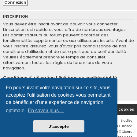
INSCRIPTION
Vous devez être inscrit avant de pouvoir vous connecter.
L’inscription est rapide et vous offre de nombreux avantages.
Les administrateurs du forum peuvent accorder des
fonctionnalités supplémentaires aux utilisateurs inscrits. Avant de
vous inscrire, assurez-vous d’avoir pris connaissance de nos
conditions d’utilisation et de notre politique de confidentialité.
Veuillez également prendre le temps de consulter
attentivement toutes les règles du forum lors de votre
navigation.
Conditions d’utilisation
|
Politique de confidentialité
En poursuivant votre navigation sur ce site, vous
Inscription
acceptez l’utilisation de cookies vous permettant
de bénéficier d’une expérience de navigation
Site Principal
Accueil du Forum
Supprimer les cookies
optimale.
En savoir plus…
Flat Style by
Ian Bradley
Développé par
phpBB
® Forum Software © phpBB Limited
J’accepte
Traduction française officielle
©
Qiaeru