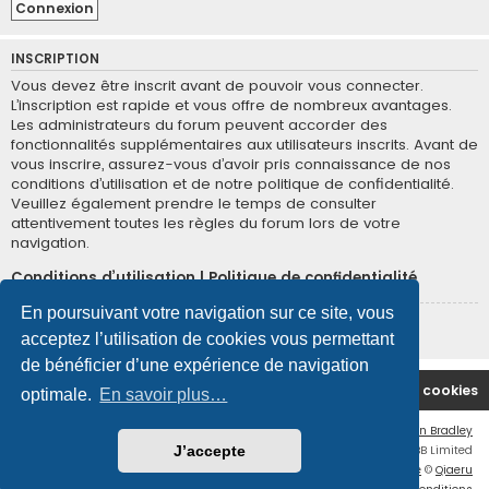
INSCRIPTION
Vous devez être inscrit avant de pouvoir vous connecter.
L’inscription est rapide et vous offre de nombreux avantages.
Les administrateurs du forum peuvent accorder des
fonctionnalités supplémentaires aux utilisateurs inscrits. Avant de
vous inscrire, assurez-vous d’avoir pris connaissance de nos
conditions d’utilisation et de notre politique de confidentialité.
Veuillez également prendre le temps de consulter
attentivement toutes les règles du forum lors de votre
navigation.
Conditions d’utilisation
|
Politique de confidentialité
En poursuivant votre navigation sur ce site, vous
Inscription
acceptez l’utilisation de cookies vous permettant
de bénéficier d’une expérience de navigation
Site Principal
Accueil du Forum
Supprimer les cookies
optimale.
En savoir plus…
Flat Style by
Ian Bradley
Développé par
phpBB
® Forum Software © phpBB Limited
J’accepte
Traduction française officielle
©
Qiaeru