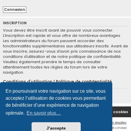
INSCRIPTION
Vous devez être inscrit avant de pouvoir vous connecter.
L’inscription est rapide et vous offre de nombreux avantages.
Les administrateurs du forum peuvent accorder des
fonctionnalités supplémentaires aux utilisateurs inscrits. Avant de
vous inscrire, assurez-vous d’avoir pris connaissance de nos
conditions d’utilisation et de notre politique de confidentialité.
Veuillez également prendre le temps de consulter
attentivement toutes les règles du forum lors de votre
navigation.
Conditions d’utilisation
|
Politique de confidentialité
En poursuivant votre navigation sur ce site, vous
Inscription
acceptez l’utilisation de cookies vous permettant
de bénéficier d’une expérience de navigation
Site Principal
Accueil du Forum
Supprimer les cookies
optimale.
En savoir plus…
Flat Style by
Ian Bradley
Développé par
phpBB
® Forum Software © phpBB Limited
J’accepte