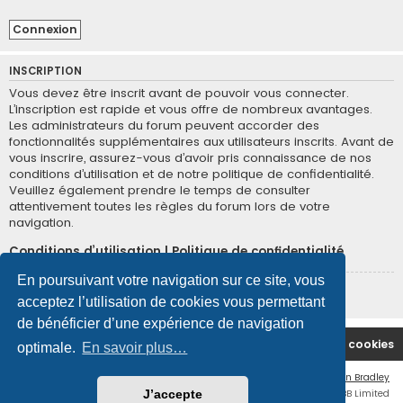
INSCRIPTION
Vous devez être inscrit avant de pouvoir vous connecter.
L’inscription est rapide et vous offre de nombreux avantages.
Les administrateurs du forum peuvent accorder des
fonctionnalités supplémentaires aux utilisateurs inscrits. Avant de
vous inscrire, assurez-vous d’avoir pris connaissance de nos
conditions d’utilisation et de notre politique de confidentialité.
Veuillez également prendre le temps de consulter
attentivement toutes les règles du forum lors de votre
navigation.
Conditions d’utilisation
|
Politique de confidentialité
En poursuivant votre navigation sur ce site, vous
Inscription
acceptez l’utilisation de cookies vous permettant
de bénéficier d’une expérience de navigation
Site Principal
Accueil du Forum
Supprimer les cookies
optimale.
En savoir plus…
Flat Style by
Ian Bradley
Développé par
phpBB
® Forum Software © phpBB Limited
J’accepte