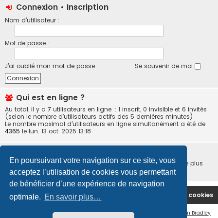
Connexion
•
Inscription
Nom d’utilisateur :
Mot de passe :
J’ai oublié mon mot de passe
Se souvenir de moi
Qui est en ligne ?
Au total, il y a
7
utilisateurs en ligne :: 1 inscrit, 0 invisible et 6 invités
(selon le nombre d’utilisateurs actifs des 5 dernières minutes)
Le nombre maximal d’utilisateurs en ligne simultanément a été de
4365
le lun. 13 oct. 2025 13:18
Statistiques
En poursuivant votre navigation sur ce site, vous
5411
messages •
540
sujets •
63
membres • Notre membre le plus
récent est
wagba
acceptez l’utilisation de cookies vous permettant
de bénéficier d’une expérience de navigation
Site Principal
Accueil du Forum
Supprimer les cookies
optimale.
En savoir plus…
Flat Style by
Ian Bradley