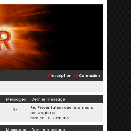
Inscription
Connexion
Messages
Dernier message
Re: Présentation des forumeurs
37
C
par
wagba
o
mar. 28 juil. 2026 11:27
n
s
Messages
Dernier message