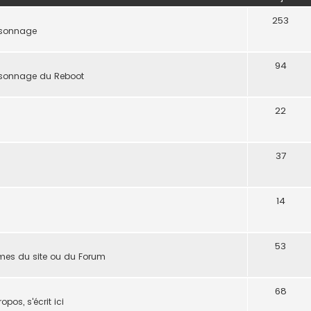
253
ersonnage
94
ersonnage du Reboot
22
37
14
53
èmes du site ou du Forum
68
pos, s'écrit ici