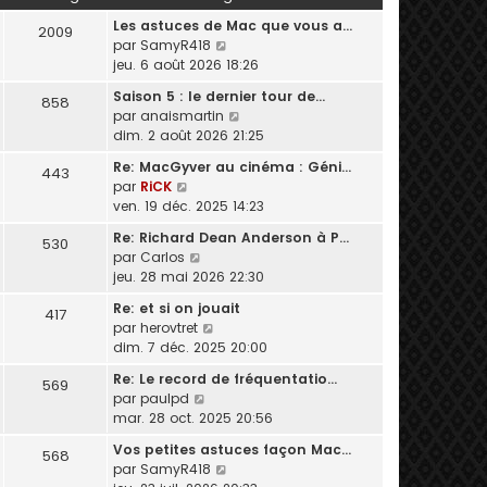
u
Les astuces de Mac que vous a…
l
2009
C
par
SamyR418
t
o
jeu. 6 août 2026 18:26
e
n
r
Saison 5 : le dernier tour de…
858
s
l
C
par
anaismartin
u
e
o
dim. 2 août 2026 21:25
l
d
n
t
e
Re: MacGyver au cinéma : Géni…
443
s
e
C
r
par
RiCK
u
r
o
n
ven. 19 déc. 2025 14:23
l
l
n
i
t
Re: Richard Dean Anderson à P…
e
530
s
e
e
C
par
Carlos
d
u
r
r
o
jeu. 28 mai 2026 22:30
e
l
m
l
n
r
t
e
Re: et si on jouait
e
417
s
n
e
s
C
par
herovtret
d
u
i
r
s
o
dim. 7 déc. 2025 20:00
e
l
e
l
a
n
r
t
r
Re: Le record de fréquentatio…
e
g
569
s
n
e
m
C
par
paulpd
d
e
u
i
r
e
o
mar. 28 oct. 2025 20:56
e
l
e
l
s
n
r
t
r
Vos petites astuces façon Mac…
e
568
s
s
n
e
m
C
par
SamyR418
d
a
u
i
r
e