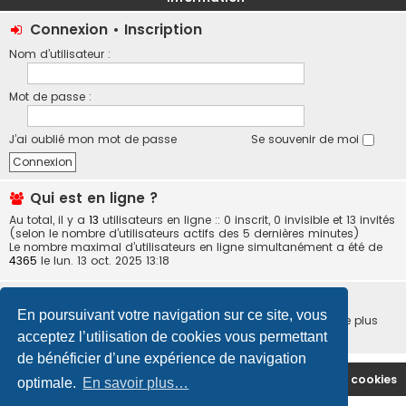
Connexion
•
Inscription
Nom d’utilisateur :
Mot de passe :
J’ai oublié mon mot de passe
Se souvenir de moi
Qui est en ligne ?
Au total, il y a
13
utilisateurs en ligne :: 0 inscrit, 0 invisible et 13 invités
(selon le nombre d’utilisateurs actifs des 5 dernières minutes)
Le nombre maximal d’utilisateurs en ligne simultanément a été de
4365
le lun. 13 oct. 2025 13:18
Statistiques
En poursuivant votre navigation sur ce site, vous
5411
messages •
540
sujets •
63
membres • Notre membre le plus
récent est
wagba
acceptez l’utilisation de cookies vous permettant
de bénéficier d’une expérience de navigation
Site Principal
Accueil du Forum
Supprimer les cookies
optimale.
En savoir plus…