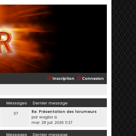
Inscription
Connexion
Messages
Dernier message
Re: Présentation des forumeurs
37
C
par
wagba
o
mar. 28 juil. 2026 11:27
n
s
Messages
Dernier message