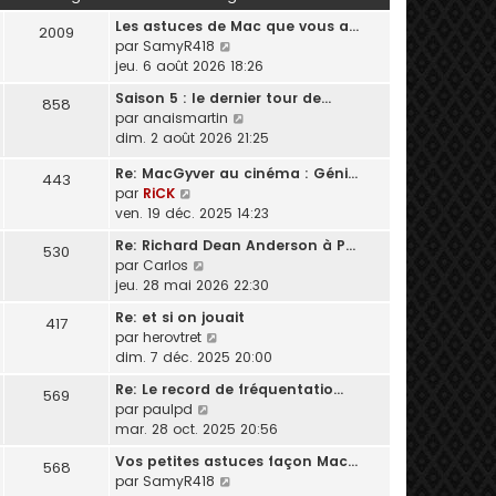
u
Les astuces de Mac que vous a…
l
2009
C
par
SamyR418
t
o
jeu. 6 août 2026 18:26
e
n
r
Saison 5 : le dernier tour de…
858
s
l
C
par
anaismartin
u
e
o
dim. 2 août 2026 21:25
l
d
n
t
e
Re: MacGyver au cinéma : Géni…
s
443
e
r
C
par
RiCK
u
r
n
o
ven. 19 déc. 2025 14:23
l
l
i
n
t
e
Re: Richard Dean Anderson à P…
e
530
s
e
C
d
par
Carlos
r
u
r
o
e
jeu. 28 mai 2026 22:30
m
l
l
n
r
e
t
e
Re: et si on jouait
417
s
n
s
e
C
d
par
herovtret
u
i
s
r
o
e
dim. 7 déc. 2025 20:00
l
e
a
l
n
r
t
r
g
Re: Le record de fréquentatio…
e
569
s
n
e
m
e
C
par
paulpd
d
u
i
r
e
o
mar. 28 oct. 2025 20:56
e
l
e
l
s
n
r
t
r
Vos petites astuces façon Mac…
e
s
568
s
n
e
m
C
par
SamyR418
d
a
u
i
r
e