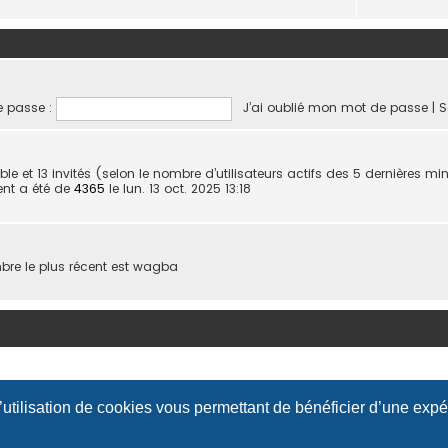
 passe :
J’ai oublié mon mot de passe
|
S
isible et 13 invités (selon le nombre d’utilisateurs actifs des 5 dernières mi
ent a été de
4365
le lun. 13 oct. 2025 13:18
e le plus récent est
wagba
l’utilisation de cookies vous permettant de bénéficier d’une exp