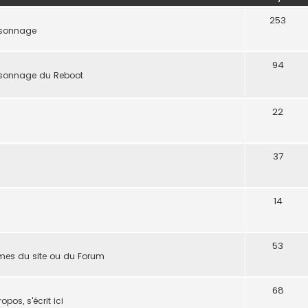
253
ersonnage
94
ersonnage du Reboot
22
37
14
53
èmes du site ou du Forum
68
pos, s'écrit ici