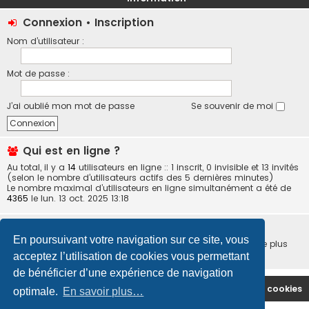
Connexion
•
Inscription
Nom d’utilisateur :
Mot de passe :
J’ai oublié mon mot de passe
Se souvenir de moi
Qui est en ligne ?
Au total, il y a
14
utilisateurs en ligne :: 1 inscrit, 0 invisible et 13 invités
(selon le nombre d’utilisateurs actifs des 5 dernières minutes)
Le nombre maximal d’utilisateurs en ligne simultanément a été de
4365
le lun. 13 oct. 2025 13:18
Statistiques
En poursuivant votre navigation sur ce site, vous
5411
messages •
540
sujets •
63
membres • Notre membre le plus
récent est
wagba
acceptez l’utilisation de cookies vous permettant
de bénéficier d’une expérience de navigation
Site Principal
Accueil du Forum
Supprimer les cookies
optimale.
En savoir plus…