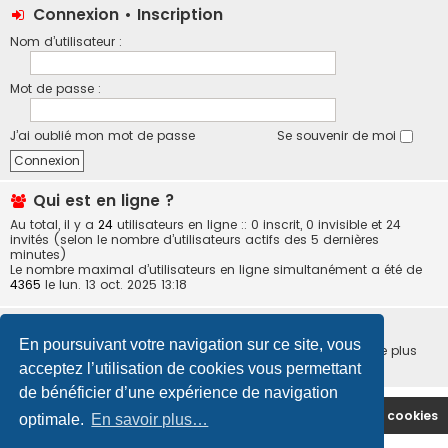
Connexion
•
Inscription
Nom d’utilisateur :
Mot de passe :
J’ai oublié mon mot de passe
Se souvenir de moi
Qui est en ligne ?
Au total, il y a
24
utilisateurs en ligne :: 0 inscrit, 0 invisible et 24
invités (selon le nombre d’utilisateurs actifs des 5 dernières
minutes)
Le nombre maximal d’utilisateurs en ligne simultanément a été de
4365
le lun. 13 oct. 2025 13:18
Statistiques
En poursuivant votre navigation sur ce site, vous
5411
messages •
540
sujets •
63
membres • Notre membre le plus
récent est
wagba
acceptez l’utilisation de cookies vous permettant
de bénéficier d’une expérience de navigation
Site Principal
Accueil du Forum
Supprimer les cookies
optimale.
En savoir plus…