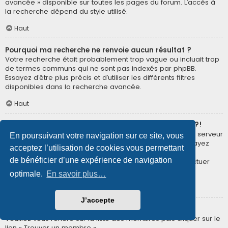
avancée » disponible sur toutes les pages du forum. L’accès à
la recherche dépend du style utilisé.
Haut
Pourquoi ma recherche ne renvoie aucun résultat ?
Votre recherche était probablement trop vague ou incluait trop
de termes communs qui ne sont pas indexés par phpBB.
Essayez d’être plus précis et d’utiliser les différents filtres
disponibles dans la recherche avancée.
Haut
Pourquoi ma recherche renvoie à une page blanche ?!
Votre recherche a renvoyé trop de résultats pour que le serveur
En poursuivant votre navigation sur ce site, vous
puisse les afficher. Utilisez la recherche avancée et essayez
acceptez l’utilisation de cookies vous permettant
d’être plus précis dans les termes employés et dans la
de bénéficier d’une expérience de navigation
sélection des forums dans lesquels vous souhaitez effectuer
une recherche.
optimale.
En savoir plus…
Haut
J’accepte
Comment puis-je rechercher des membres ?
Veuillez vous rendre sur la liste des membres puis cliquer sur le
lien « Trouver un membre ».