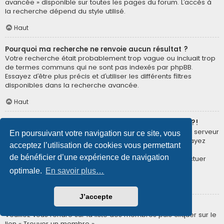
avancée » disponible sur toutes les pages du forum. L’accès à
la recherche dépend du style utilisé.
Haut
Pourquoi ma recherche ne renvoie aucun résultat ?
Votre recherche était probablement trop vague ou incluait trop
de termes communs qui ne sont pas indexés par phpBB.
Essayez d’être plus précis et d’utiliser les différents filtres
disponibles dans la recherche avancée.
Haut
Pourquoi ma recherche renvoie à une page blanche ?!
Votre recherche a renvoyé trop de résultats pour que le serveur
En poursuivant votre navigation sur ce site, vous
puisse les afficher. Utilisez la recherche avancée et essayez
acceptez l’utilisation de cookies vous permettant
d’être plus précis dans les termes employés et dans la
de bénéficier d’une expérience de navigation
sélection des forums dans lesquels vous souhaitez effectuer
une recherche.
optimale.
En savoir plus…
Haut
J’accepte
Comment puis-je rechercher des membres ?
Veuillez vous rendre sur la liste des membres puis cliquer sur le
lien « Trouver un membre ».