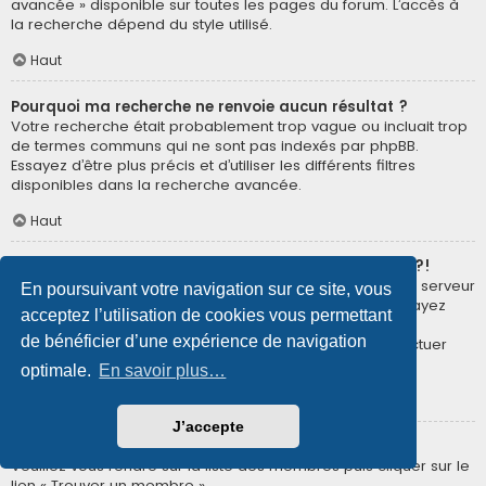
avancée » disponible sur toutes les pages du forum. L’accès à
la recherche dépend du style utilisé.
Haut
Pourquoi ma recherche ne renvoie aucun résultat ?
Votre recherche était probablement trop vague ou incluait trop
de termes communs qui ne sont pas indexés par phpBB.
Essayez d’être plus précis et d’utiliser les différents filtres
disponibles dans la recherche avancée.
Haut
Pourquoi ma recherche renvoie à une page blanche ?!
Votre recherche a renvoyé trop de résultats pour que le serveur
En poursuivant votre navigation sur ce site, vous
puisse les afficher. Utilisez la recherche avancée et essayez
acceptez l’utilisation de cookies vous permettant
d’être plus précis dans les termes employés et dans la
de bénéficier d’une expérience de navigation
sélection des forums dans lesquels vous souhaitez effectuer
une recherche.
optimale.
En savoir plus…
Haut
J’accepte
Comment puis-je rechercher des membres ?
Veuillez vous rendre sur la liste des membres puis cliquer sur le
lien « Trouver un membre ».