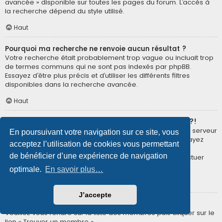
avancée » disponible sur toutes les pages du forum. L’accès à
la recherche dépend du style utilisé.
Haut
Pourquoi ma recherche ne renvoie aucun résultat ?
Votre recherche était probablement trop vague ou incluait trop
de termes communs qui ne sont pas indexés par phpBB.
Essayez d’être plus précis et d’utiliser les différents filtres
disponibles dans la recherche avancée.
Haut
Pourquoi ma recherche renvoie à une page blanche ?!
Votre recherche a renvoyé trop de résultats pour que le serveur
En poursuivant votre navigation sur ce site, vous
puisse les afficher. Utilisez la recherche avancée et essayez
acceptez l’utilisation de cookies vous permettant
d’être plus précis dans les termes employés et dans la
de bénéficier d’une expérience de navigation
sélection des forums dans lesquels vous souhaitez effectuer
une recherche.
optimale.
En savoir plus…
Haut
J’accepte
Comment puis-je rechercher des membres ?
Veuillez vous rendre sur la liste des membres puis cliquer sur le
lien « Trouver un membre ».