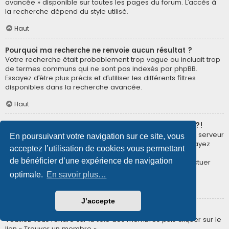
avancée » disponible sur toutes les pages du forum. L’accès à
la recherche dépend du style utilisé.
Haut
Pourquoi ma recherche ne renvoie aucun résultat ?
Votre recherche était probablement trop vague ou incluait trop
de termes communs qui ne sont pas indexés par phpBB.
Essayez d’être plus précis et d’utiliser les différents filtres
disponibles dans la recherche avancée.
Haut
Pourquoi ma recherche renvoie à une page blanche ?!
Votre recherche a renvoyé trop de résultats pour que le serveur
En poursuivant votre navigation sur ce site, vous
puisse les afficher. Utilisez la recherche avancée et essayez
acceptez l’utilisation de cookies vous permettant
d’être plus précis dans les termes employés et dans la
de bénéficier d’une expérience de navigation
sélection des forums dans lesquels vous souhaitez effectuer
une recherche.
optimale.
En savoir plus…
Haut
J’accepte
Comment puis-je rechercher des membres ?
Veuillez vous rendre sur la liste des membres puis cliquer sur le
lien « Trouver un membre ».