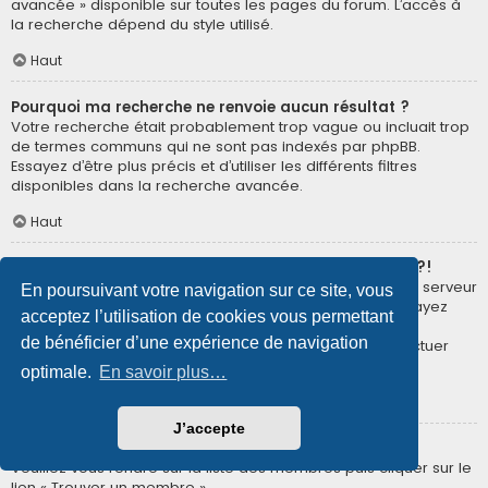
avancée » disponible sur toutes les pages du forum. L’accès à
la recherche dépend du style utilisé.
Haut
Pourquoi ma recherche ne renvoie aucun résultat ?
Votre recherche était probablement trop vague ou incluait trop
de termes communs qui ne sont pas indexés par phpBB.
Essayez d’être plus précis et d’utiliser les différents filtres
disponibles dans la recherche avancée.
Haut
Pourquoi ma recherche renvoie à une page blanche ?!
Votre recherche a renvoyé trop de résultats pour que le serveur
En poursuivant votre navigation sur ce site, vous
puisse les afficher. Utilisez la recherche avancée et essayez
acceptez l’utilisation de cookies vous permettant
d’être plus précis dans les termes employés et dans la
de bénéficier d’une expérience de navigation
sélection des forums dans lesquels vous souhaitez effectuer
une recherche.
optimale.
En savoir plus…
Haut
J’accepte
Comment puis-je rechercher des membres ?
Veuillez vous rendre sur la liste des membres puis cliquer sur le
lien « Trouver un membre ».