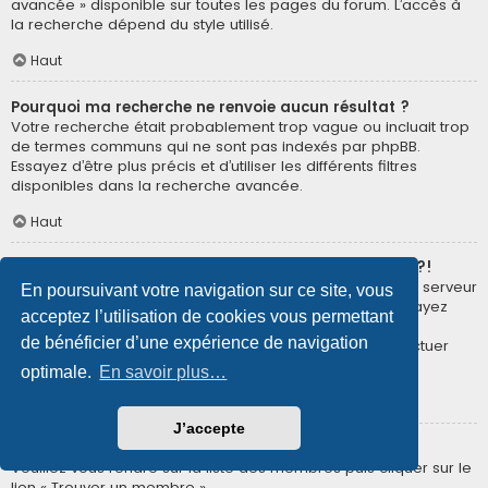
avancée » disponible sur toutes les pages du forum. L’accès à
la recherche dépend du style utilisé.
Haut
Pourquoi ma recherche ne renvoie aucun résultat ?
Votre recherche était probablement trop vague ou incluait trop
de termes communs qui ne sont pas indexés par phpBB.
Essayez d’être plus précis et d’utiliser les différents filtres
disponibles dans la recherche avancée.
Haut
Pourquoi ma recherche renvoie à une page blanche ?!
Votre recherche a renvoyé trop de résultats pour que le serveur
En poursuivant votre navigation sur ce site, vous
puisse les afficher. Utilisez la recherche avancée et essayez
acceptez l’utilisation de cookies vous permettant
d’être plus précis dans les termes employés et dans la
de bénéficier d’une expérience de navigation
sélection des forums dans lesquels vous souhaitez effectuer
une recherche.
optimale.
En savoir plus…
Haut
J’accepte
Comment puis-je rechercher des membres ?
Veuillez vous rendre sur la liste des membres puis cliquer sur le
lien « Trouver un membre ».