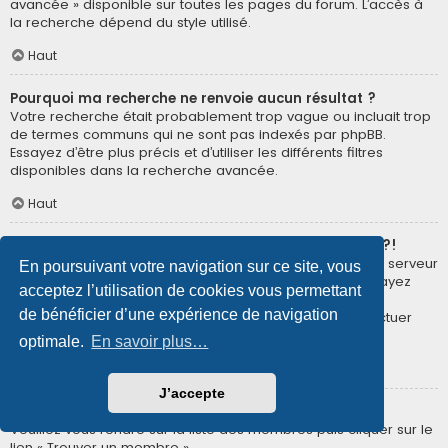
avancée » disponible sur toutes les pages du forum. L’accès à
la recherche dépend du style utilisé.
Haut
Pourquoi ma recherche ne renvoie aucun résultat ?
Votre recherche était probablement trop vague ou incluait trop
de termes communs qui ne sont pas indexés par phpBB.
Essayez d’être plus précis et d’utiliser les différents filtres
disponibles dans la recherche avancée.
Haut
Pourquoi ma recherche renvoie à une page blanche ?!
Votre recherche a renvoyé trop de résultats pour que le serveur
En poursuivant votre navigation sur ce site, vous
puisse les afficher. Utilisez la recherche avancée et essayez
acceptez l’utilisation de cookies vous permettant
d’être plus précis dans les termes employés et dans la
de bénéficier d’une expérience de navigation
sélection des forums dans lesquels vous souhaitez effectuer
une recherche.
optimale.
En savoir plus…
Haut
J’accepte
Comment puis-je rechercher des membres ?
Veuillez vous rendre sur la liste des membres puis cliquer sur le
lien « Trouver un membre ».