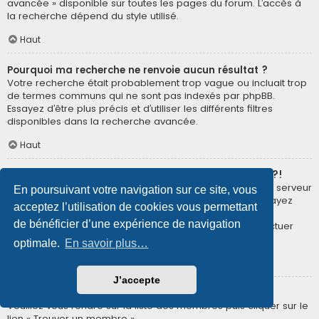
avancée » disponible sur toutes les pages du forum. L’accès à
la recherche dépend du style utilisé.
Haut
Pourquoi ma recherche ne renvoie aucun résultat ?
Votre recherche était probablement trop vague ou incluait trop
de termes communs qui ne sont pas indexés par phpBB.
Essayez d’être plus précis et d’utiliser les différents filtres
disponibles dans la recherche avancée.
Haut
Pourquoi ma recherche renvoie à une page blanche ?!
Votre recherche a renvoyé trop de résultats pour que le serveur
En poursuivant votre navigation sur ce site, vous
puisse les afficher. Utilisez la recherche avancée et essayez
acceptez l’utilisation de cookies vous permettant
d’être plus précis dans les termes employés et dans la
de bénéficier d’une expérience de navigation
sélection des forums dans lesquels vous souhaitez effectuer
une recherche.
optimale.
En savoir plus…
Haut
J’accepte
Comment puis-je rechercher des membres ?
Veuillez vous rendre sur la liste des membres puis cliquer sur le
lien « Trouver un membre ».