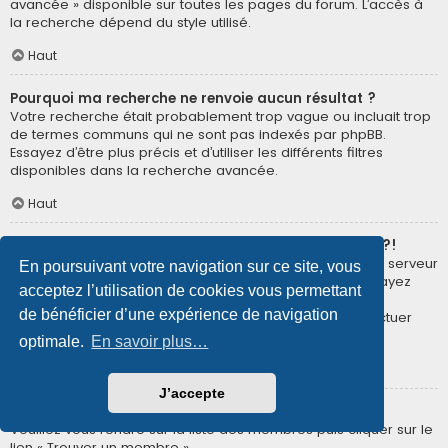
avancée » disponible sur toutes les pages du forum. L’accès à
la recherche dépend du style utilisé.
Haut
Pourquoi ma recherche ne renvoie aucun résultat ?
Votre recherche était probablement trop vague ou incluait trop
de termes communs qui ne sont pas indexés par phpBB.
Essayez d’être plus précis et d’utiliser les différents filtres
disponibles dans la recherche avancée.
Haut
Pourquoi ma recherche renvoie à une page blanche ?!
Votre recherche a renvoyé trop de résultats pour que le serveur
En poursuivant votre navigation sur ce site, vous
puisse les afficher. Utilisez la recherche avancée et essayez
acceptez l’utilisation de cookies vous permettant
d’être plus précis dans les termes employés et dans la
de bénéficier d’une expérience de navigation
sélection des forums dans lesquels vous souhaitez effectuer
une recherche.
optimale.
En savoir plus…
Haut
J’accepte
Comment puis-je rechercher des membres ?
Veuillez vous rendre sur la liste des membres puis cliquer sur le
lien « Trouver un membre ».