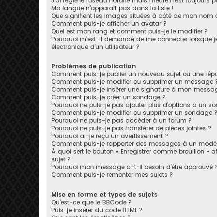
J’ai réglé le fuseau horaire mais l’heure n’est toujours p
Ma langue n’apparaît pas dans la liste !
Que signifient les images situées à côté de mon nom d’
Comment puis-je afficher un avatar ?
Quel est mon rang et comment puis-je le modifier ?
Pourquoi m’est-il demandé de me connecter lorsque je c
électronique d’un utilisateur ?
Problèmes de publication
Comment puis-je publier un nouveau sujet ou une rép
Comment puis-je modifier ou supprimer un message 
Comment puis-je insérer une signature à mon messa
Comment puis-je créer un sondage ?
Pourquoi ne puis-je pas ajouter plus d’options à un s
Comment puis-je modifier ou supprimer un sondage 
Pourquoi ne puis-je pas accéder à un forum ?
Pourquoi ne puis-je pas transférer de pièces jointes ?
Pourquoi ai-je reçu un avertissement ?
Comment puis-je rapporter des messages à un modér
À quoi sert le bouton « Enregistrer comme brouillon » af
sujet ?
Pourquoi mon message a-t-il besoin d’être approuvé 
Comment puis-je remonter mes sujets ?
Mise en forme et types de sujets
Qu’est-ce que le BBCode ?
Puis-je insérer du code HTML ?