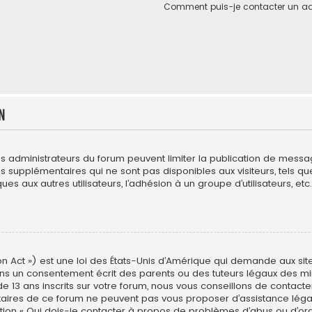
Comment puis-je contacter un ad
n
es administrateurs du forum peuvent limiter la publication de messages
upplémentaires qui ne sont pas disponibles aux visiteurs, tels que l
es aux autres utilisateurs, l’adhésion à un groupe d’utilisateurs, etc. 
n Act ») est une loi des États-Unis d’Amérique qui demande aux site
ns un consentement écrit des parents ou des tuteurs légaux des min
3 ans inscrits sur votre forum, nous vous conseillons de contacter 
étaires de ce forum ne peuvent pas vous proposer d’assistance léga
estion « Qui dois-je contacter à propos de problèmes d’abus ou d’ord