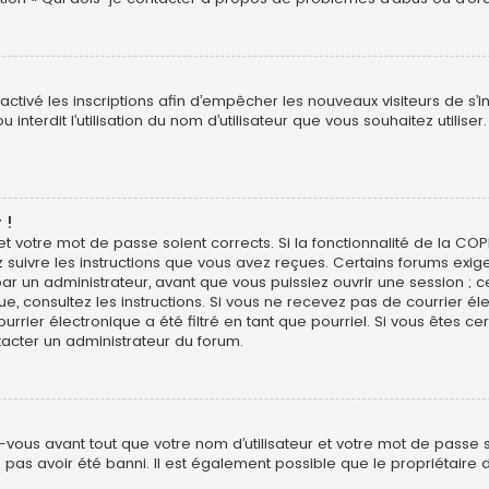
sactivé les inscriptions afin d’empêcher les nouveaux visiteurs de s’
interdit l’utilisation du nom d’utilisateur que vous souhaitez utiliser
 !
 et votre mot de passe soient corrects. Si la fonctionnalité de la CO
z suivre les instructions que vous avez reçues. Certains forums exig
r un administrateur, avant que vous puissiez ouvrir une session ; ce
ique, consultez les instructions. Si vous ne recevez pas de courrier
rier électronique a été filtré en tant que pourriel. Si vous êtes ce
tacter un administrateur du forum.
vous avant tout que votre nom d’utilisateur et votre mot de passe soi
pas avoir été banni. Il est également possible que le propriétaire d