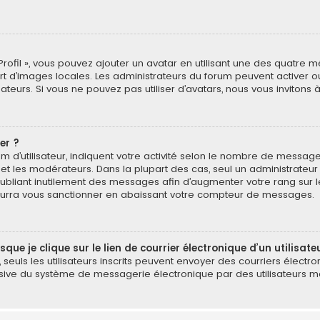
Profil », vous pouvez ajouter un avatar en utilisant une des quatre mé
ert d’images locales. Les administrateurs du forum peuvent activer o
isateurs. Si vous ne pouvez pas utiliser d’avatars, nous vous invitons
er ?
 d’utilisateur, indiquent votre activité selon le nombre de message
 et les modérateurs. Dans la plupart des cas, seul un administrateu
bliant inutilement des messages afin d’augmenter votre rang sur 
urra vous sanctionner en abaissant votre compteur de messages.
e je clique sur le lien de courrier électronique d’un utilisate
é, seuls les utilisateurs inscrits peuvent envoyer des courriers électr
ive du système de messagerie électronique par des utilisateurs mal