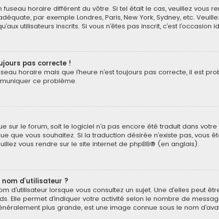
n fuseau horaire différent du vôtre. Si tel était le cas, veuillez vous 
 adéquate, par exemple Londres, Paris, New York, Sydney, etc. Veuil
ux utilisateurs inscrits. Si vous n’êtes pas inscrit, c’est l’occasion i
oujours pas correcte !
useau horaire mais que l’heure n’est toujours pas correcte, il est pr
ommuniquer ce problème.
ngue sur le forum, soit le logiciel n’a pas encore été traduit dans v
langue que vous souhaitez. Si la traduction désirée n’existe pas, vou
euillez vous rendre sur
le site internet de phpBB
® (en anglais).
 nom d’utilisateur ?
 d’utilisateur lorsque vous consultez un sujet. Une d’elles peut ê
ds. Elle permet d’indiquer votre activité selon le nombre de messa
e, généralement plus grande, est une image connue sous le nom d’ava