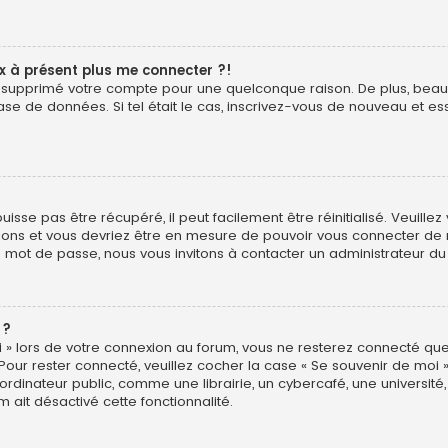
ux à présent plus me connecter ?!
é ou supprimé votre compte pour une quelconque raison. De plus, b
ur base de données. Si tel était le cas, inscrivez-vous de nouveau et
sse pas être récupéré, il peut facilement être réinitialisé. Veuillez
uctions et vous devriez être en mesure de pouvoir vous connecter d
e mot de passe, nous vous invitons à contacter un administrateur du
 ?
 » lors de votre connexion au forum, vous ne resterez connecté que
 Pour rester connecté, veuillez cocher la case « Se souvenir de moi 
ateur public, comme une librairie, un cybercafé, une université, e
m ait désactivé cette fonctionnalité.