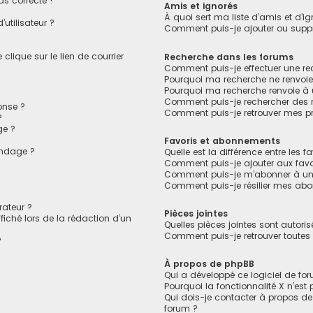
as correcte !
Amis et ignorés
À quoi sert ma liste d’amis et d’ig
utilisateur ?
Comment puis-je ajouter ou suppri
lique sur le lien de courrier
Recherche dans les forums
Comment puis-je effectuer une r
Pourquoi ma recherche ne renvoie
Pourquoi ma recherche renvoie à
Comment puis-je rechercher des
onse ?
Comment puis-je retrouver mes pr
?
ge ?
Favoris et abonnements
ondage ?
Quelle est la différence entre les 
?
Comment puis-je ajouter aux favo
Comment puis-je m’abonner à un 
Comment puis-je résilier mes ab
ateur ?
Pièces jointes
fiché lors de la rédaction d’un
Quelles pièces jointes sont autori
Comment puis-je retrouver toutes 
?
À propos de phpBB
Qui a développé ce logiciel de fo
Pourquoi la fonctionnalité X n’est
Qui dois-je contacter à propos de
forum ?