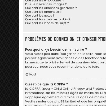
Que sont les émoticônes ?
Puis-je insérer des images ?
Que sont les annonces générales ?
Que sont les annonces ?
Que sont les notes ?
Que sont les sujets verrouillés ?
Que sont les icônes de sujet ?
Problèmes de connexion et d’inscriptio
Pourquoi ai-je besoin de m’inscrire ?
Vous n’êtes pas dans l’obligation de le faire, mais l
pouvez également avoir accès à des fonctionnalités s
la messagerie privée, l’envoi de courriers électroniqu
pourquoi nous vous recommandons de le faire.
Haut
Qu’est-ce que la COPPA ?
La COPPA (pour « Child Online Privacy and Protectio
informations sur les mineurs âgés de moins de 13 a
s’applique également aux mineurs âgés de moins de 1
Veuillez noter que phpBB Limited et que les propri
sujet, excepté lorsque l’assistance porte sur la qu