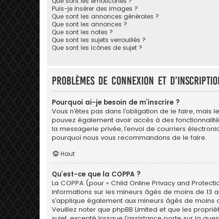
Que sont les émoticônes ?
Puis-je insérer des images ?
Que sont les annonces générales ?
Que sont les annonces ?
Que sont les notes ?
Que sont les sujets verrouillés ?
Que sont les icônes de sujet ?
Problèmes de connexion et d’inscriptio
Pourquoi ai-je besoin de m’inscrire ?
Vous n’êtes pas dans l’obligation de le faire, mais l
pouvez également avoir accès à des fonctionnalités s
la messagerie privée, l’envoi de courriers électroniqu
pourquoi nous vous recommandons de le faire.
Haut
Qu’est-ce que la COPPA ?
La COPPA (pour « Child Online Privacy and Protectio
informations sur les mineurs âgés de moins de 13 a
s’applique également aux mineurs âgés de moins de 1
Veuillez noter que phpBB Limited et que les propri
sujet, excepté lorsque l’assistance porte sur la qu