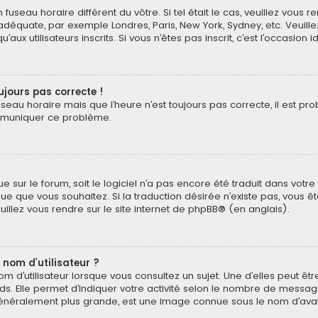
n fuseau horaire différent du vôtre. Si tel était le cas, veuillez vous 
 adéquate, par exemple Londres, Paris, New York, Sydney, etc. Veuil
ux utilisateurs inscrits. Si vous n’êtes pas inscrit, c’est l’occasion i
oujours pas correcte !
useau horaire mais que l’heure n’est toujours pas correcte, il est pr
ommuniquer ce problème.
ngue sur le forum, soit le logiciel n’a pas encore été traduit dans v
langue que vous souhaitez. Si la traduction désirée n’existe pas, vou
euillez vous rendre sur
le site internet de phpBB
® (en anglais).
 nom d’utilisateur ?
 d’utilisateur lorsque vous consultez un sujet. Une d’elles peut ê
ds. Elle permet d’indiquer votre activité selon le nombre de messa
e, généralement plus grande, est une image connue sous le nom d’ava