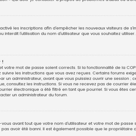
sactivé les inscriptions afin d’empêcher les nouveaux visiteurs de s’
interdit l’utilisation du nom d’utilisateur que vous souhaitez utiliser
 !
 et votre mot de passe soient corrects. Si la fonctionnalité de la CO
z suivre les instructions que vous avez reçues. Certains forums exig
r un administrateur, avant que vous puissiez ouvrir une session ; ce
ique, consultez les instructions. Si vous ne recevez pas de courrier
rier électronique a été filtré en tant que pourriel. Si vous êtes ce
tacter un administrateur du forum.
vous avant tout que votre nom d’utilisateur et votre mot de passe soi
pas avoir été banni. Il est également possible que le propriétaire d