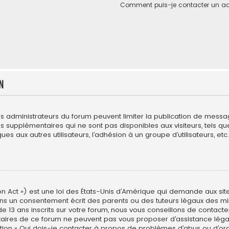
Comment puis-je contacter un ad
n
es administrateurs du forum peuvent limiter la publication de messages
upplémentaires qui ne sont pas disponibles aux visiteurs, tels que l
es aux autres utilisateurs, l’adhésion à un groupe d’utilisateurs, etc. 
n Act ») est une loi des États-Unis d’Amérique qui demande aux site
ns un consentement écrit des parents ou des tuteurs légaux des min
3 ans inscrits sur votre forum, nous vous conseillons de contacter 
étaires de ce forum ne peuvent pas vous proposer d’assistance léga
estion « Qui dois-je contacter à propos de problèmes d’abus ou d’ord